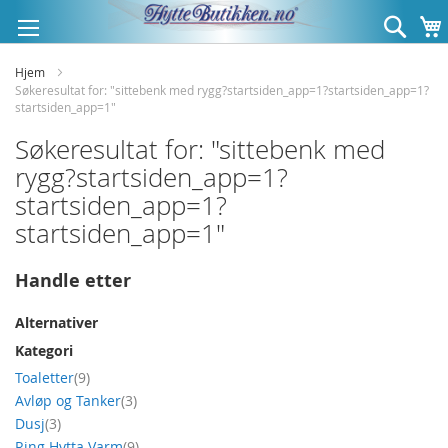
Hopp
Søk
til
innhold
Hjem
Søkeresultat for: "sittebenk med rygg?startsiden_app=1?startsiden_app=1?
startsiden_app=1"
Søkeresultat for: "sittebenk med
rygg?startsiden_app=1?
startsiden_app=1?
startsiden_app=1"
Handle etter
Alternativer
Kategori
produkt
Toaletter
9
produkt
Avløp og Tanker
3
produkt
Dusj
3
produkt
Ring Hytta Varm
9