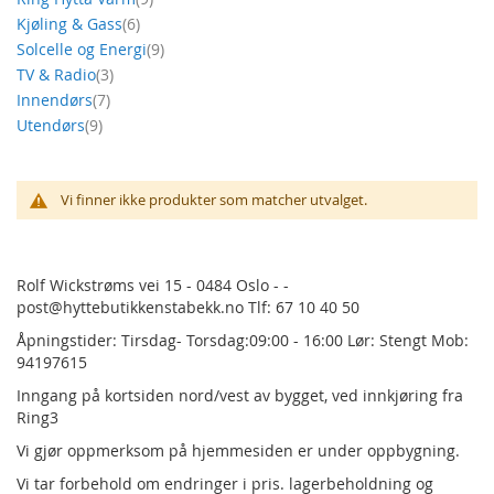
produkt
Kjøling & Gass
6
produkt
Solcelle og Energi
9
produkt
TV & Radio
3
produkt
Innendørs
7
produkt
Utendørs
9
Vi finner ikke produkter som matcher utvalget.
Rolf Wickstrøms vei 15 - 0484 Oslo - -
post@hyttebutikkenstabekk.no Tlf: 67 10 40 50
Åpningstider: Tirsdag- Torsdag:09:00 - 16:00 Lør: Stengt Mob:
94197615
Inngang på kortsiden nord/vest av bygget, ved innkjøring fra
Ring3
Vi gjør oppmerksom på hjemmesiden er under oppbygning.
Vi tar forbehold om endringer i pris.
lagerbeholdning og