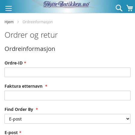
Hopp
Søk
til
innhold
Hjem
Ordreinformasjon
Ordrer og retur
Ordreinformasjon
Ordre-ID
Faktura etternavn
Find Order By
E-post