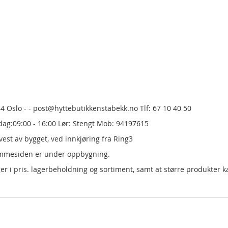
84 Oslo - - post@hyttebutikkenstabekk.no Tlf: 67 10 40 50
dag:09:00 - 16:00 Lør: Stengt Mob: 94197615
est av bygget, ved innkjøring fra Ring3
emmesiden er under oppbygning.
er i pris.
lagerbeholdning og sortiment, samt at større produkter k