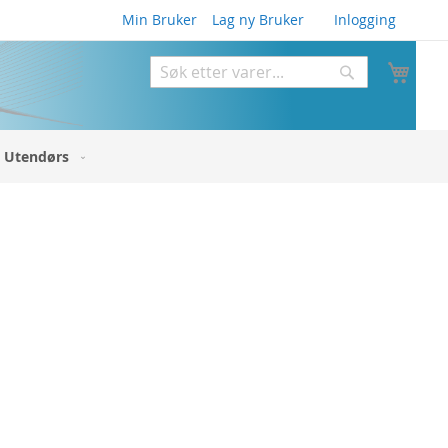
Min Bruker
Lag ny Bruker
Inlogging
Min 
Søk
Søk
Utendørs