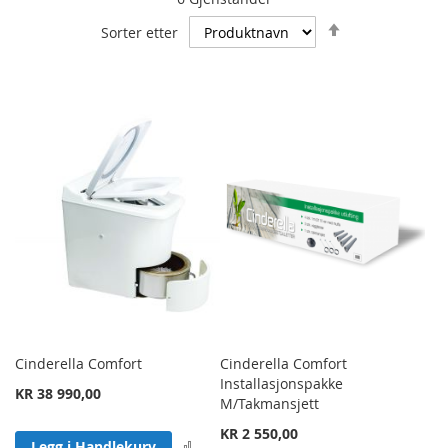
Angi
Sorter etter
synkende
retning
Cinderella Comfort
Cinderella Comfort
Installasjonspakke
KR 38 990,00
M/Takmansjett
KR 2 550,00
Legg til sammenligning
Legg i Handlekurv