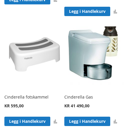
Legg 
Legg i Handlekurv
Cinderella fotskammel
Cinderella Gas
KR 595,00
KR 41 490,00
Legg til sammenligning
Legg 
Legg i Handlekurv
Legg i Handlekurv