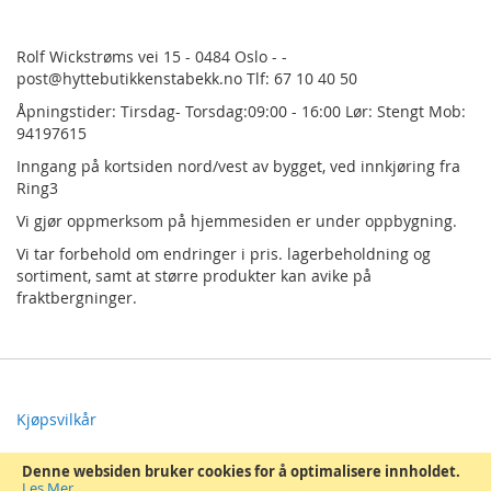
Rolf Wickstrøms vei 15 - 0484 Oslo - -
post@hyttebutikkenstabekk.no Tlf: 67 10 40 50
Åpningstider: Tirsdag- Torsdag:09:00 - 16:00 Lør: Stengt Mob:
94197615
Inngang på kortsiden nord/vest av bygget, ved innkjøring fra
Ring3
Vi gjør oppmerksom på hjemmesiden er under oppbygning.
Vi tar forbehold om endringer i pris.
lagerbeholdning og
sortiment, samt at større produkter kan avike på
fraktbergninger.
Kjøpsvilkår
Om Oss
Denne websiden bruker cookies for å optimalisere innholdet.
Les Mer
.