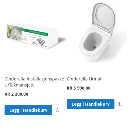
Cinderella Installasjonspakke
Cinderella Urinal
U/Takmansjett
KR 5 990,00
KR 2 200,00
Legg 
Legg i Handlekurv
Legg til sammenligning
Legg i Handlekurv