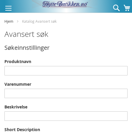
Hopp
Søk
til
innhold
Hjem
Katalog Avansert søk
Avansert søk
Søkeinnstillinger
Produktnavn
Varenummer
Beskrivelse
Short Description