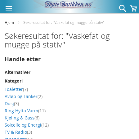
Hopp
Søk
til
innhold
Hjem
Søkeresultat for: "Vaskefat og mugge på stativ"
Søkeresultat for: "Vaskefat og
mugge på stativ"
Handle etter
Alternativer
Kategori
produkt
Toaletter
7
produkt
Avløp og Tanker
2
produkt
Dusj
3
produkt
Ring Hytta Varm
11
produkt
Kjøling & Gass
6
produkt
Solcelle og Energi
12
produkt
TV & Radio
3
produkt