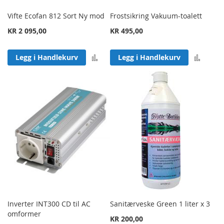
Vifte Ecofan 812 Sort Ny mod
Frostsikring Vakuum-toalett
KR 2 095,00
KR 495,00
Legg til sammenligning
Legg 
Legg i Handlekurv
Legg i Handlekurv
Inverter INT300 CD til AC
Sanitærveske Green 1 liter x 3
omformer
KR 200,00