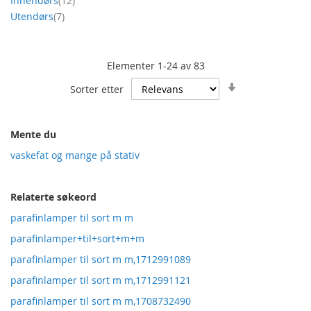
Innendørs
12
produkt
Utendørs
7
Elementer
1
-
24
av
83
Angi
Sorter etter
stigende
retning
Mente du
vaskefat og mange på stativ
Relaterte søkeord
parafinlamper til sort m m
parafinlamper+til+sort+m+m
parafinlamper til sort m m,1712991089
parafinlamper til sort m m,1712991121
parafinlamper til sort m m,1708732490