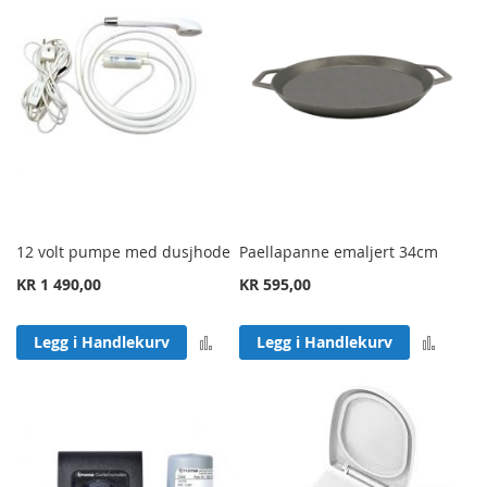
12 volt pumpe med dusjhode
Paellapanne emaljert 34cm
KR 1 490,00
KR 595,00
Legg til sammenligning
Legg 
Legg i Handlekurv
Legg i Handlekurv