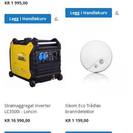
KR 1 995,00
Legg 
Legg i Handlekurv
Legg til sammenligning
Legg i Handlekurv
Strømaggregat Inverter
Sikom Eco Trådløs
LC3500i - Loncin
branndetektor
KR 16 990,00
KR 1 199,00