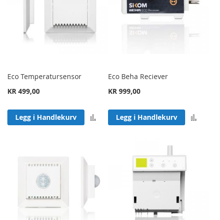
Eco Temperatursensor
Eco Beha Reciever
KR 499,00
KR 999,00
Legg til sammenligning
Legg 
Legg i Handlekurv
Legg i Handlekurv