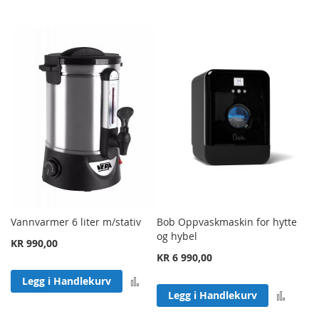
Vannvarmer 6 liter m/stativ
Bob Oppvaskmaskin for hytte
og hybel
KR 990,00
KR 6 990,00
Legg til sammenligning
Legg i Handlekurv
Legg 
Legg i Handlekurv