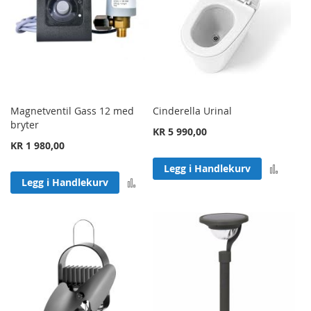
Magnetventil Gass 12 med
Cinderella Urinal
bryter
KR 5 990,00
KR 1 980,00
Legg 
Legg i Handlekurv
Legg til sammenligning
Legg i Handlekurv