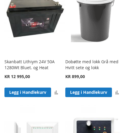
Skanbatt Lithiym 24V 50A
Dobøtte med lokk Grå med
1280Wt Bluet. og Heat
Hvitt sete og lokk
KR 12 995,00
KR 899,00
Legg til sammenligning
Legg 
Legg i Handlekurv
Legg i Handlekurv