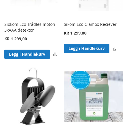
Siokom Eco Trådløs moton
Sikom Eco Glamox Reciever
3xAAA detektor
KR 1 299,00
KR 1 299,00
Legg 
Legg i Handlekurv
Legg til sammenligning
Legg i Handlekurv