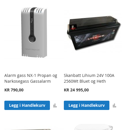
Alarm gass NX-1 Propan og
Skanbatt Lihium 24V 100A
Narkosegass Gassalarm
2560Wt Bluet og Heth
KR 790,00
KR 24 995,00
Legg til sammenligning
Legg 
Legg i Handlekurv
Legg i Handlekurv