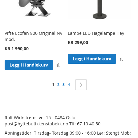
Vifte Ecofan 800 Original Ny
Lampe LED Hagelampe Hey
mod.
KR 299,00
KR 1 990,00
Legg 
Legg i Handlekurv
Legg til sammenligning
Legg i Handlekurv
Side
You're currently reading page
Side
Side
Side
Side
Neste
1
2
3
4
Rolf Wickstrøms vei 15 - 0484 Oslo - -
post@hyttebutikkenstabekk.no Tlf: 67 10 40 50
Åpningstider: Tirsdag- Torsdag:09:00 - 16:00 Lør: Stengt Mob: