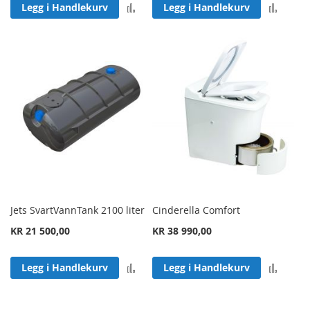
Legg til sammenligning
Legg 
Legg i Handlekurv
Legg i Handlekurv
Jets SvartVannTank 2100 liter
Cinderella Comfort
KR 21 500,00
KR 38 990,00
Legg til sammenligning
Legg 
Legg i Handlekurv
Legg i Handlekurv