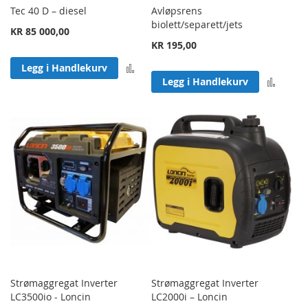
Tec 40 D – diesel
Avløpsrens
biolett/separett/jets
KR 85 000,00
KR 195,00
Legg til sammenligning
Legg i Handlekurv
Legg 
Legg i Handlekurv
Strømaggregat Inverter
Strømaggregat Inverter
LC3500io - Loncin
LC2000i – Loncin