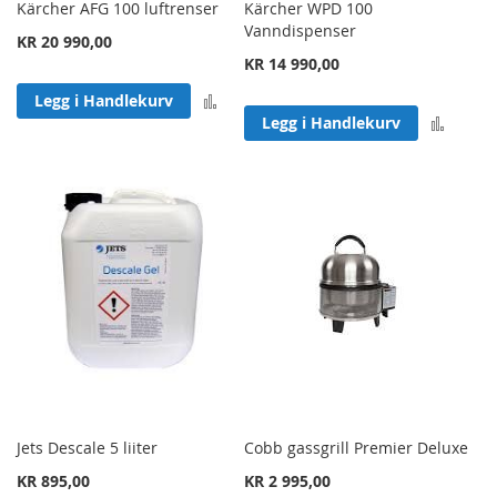
Kärcher AFG 100 luftrenser
Kärcher WPD 100
Vanndispenser
KR 20 990,00
KR 14 990,00
Legg til sammenligning
Legg i Handlekurv
Legg 
Legg i Handlekurv
Jets Descale 5 liiter
Cobb gassgrill Premier Deluxe
KR 895,00
KR 2 995,00