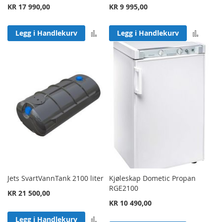
KR 17 990,00
KR 9 995,00
Legg til sammenligning
Legg 
Legg i Handlekurv
Legg i Handlekurv
Jets SvartVannTank 2100 liter
Kjøleskap Dometic Propan
RGE2100
KR 21 500,00
KR 10 490,00
Legg til sammenligning
Legg i Handlekurv