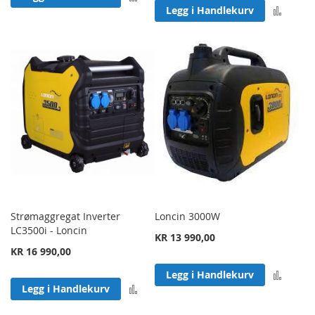
Legg 
Legg i Handlekurv
Strømaggregat Inverter
Loncin 3000W
LC3500i - Loncin
KR 13 990,00
KR 16 990,00
Legg 
Legg i Handlekurv
Legg til sammenligning
Legg i Handlekurv