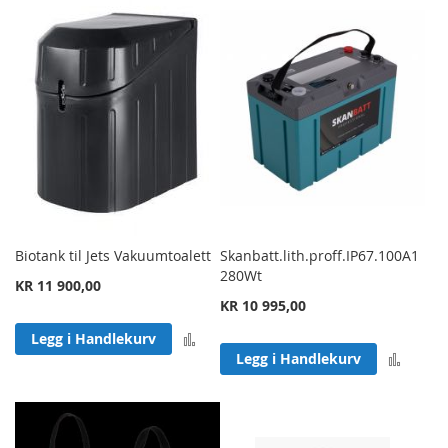
Biotank til Jets Vakuumtoalett
Skanbatt.lith.proff.IP67.100A1
280Wt
KR 11 900,00
KR 10 995,00
Legg til sammenligning
Legg i Handlekurv
Legg 
Legg i Handlekurv