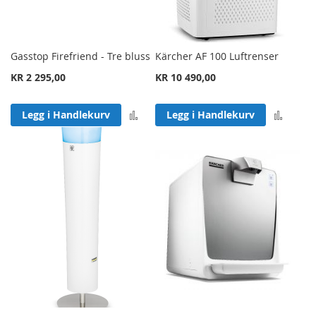
Gasstop Firefriend - Tre bluss
Kärcher AF 100 Luftrenser
KR 2 295,00
KR 10 490,00
Legg til sammenligning
Legg 
Legg i Handlekurv
Legg i Handlekurv