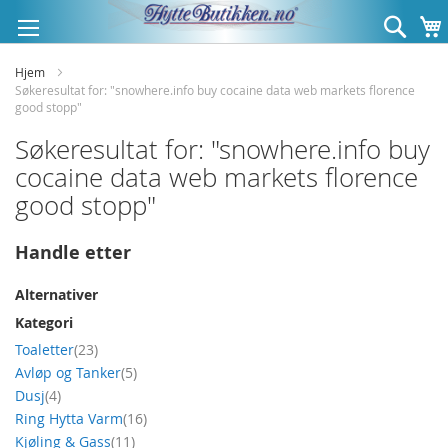
Hopp
Søk
til
innhold
Hjem
Søkeresultat for: "snowhere.info buy cocaine data web markets florence
good stopp"
Søkeresultat for: "snowhere.info buy
cocaine data web markets florence
good stopp"
Handle etter
Alternativer
Kategori
produkt
Toaletter
23
produkt
Avløp og Tanker
5
produkt
Dusj
4
produkt
Ring Hytta Varm
16
produkt
Kjøling & Gass
11