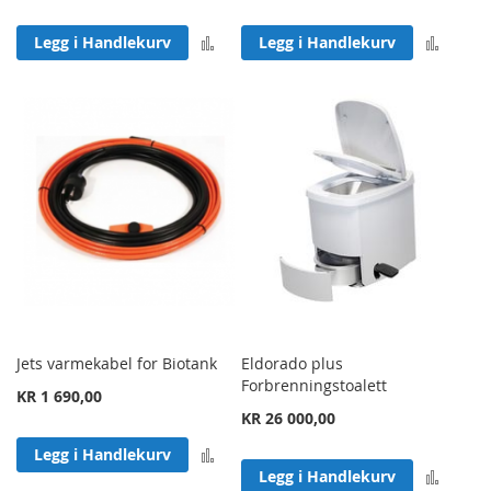
Legg til sammenligning
Legg 
Legg i Handlekurv
Legg i Handlekurv
Jets varmekabel for Biotank
Eldorado plus
Forbrenningstoalett
KR 1 690,00
KR 26 000,00
Legg til sammenligning
Legg i Handlekurv
Legg 
Legg i Handlekurv