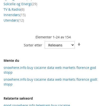
produkt
Solcelle og Energi
29
produkt
TV & Radio
6
produkt
Innendørs
15
produkt
Utendørs
12
Elementer
1
-
24
av
154
Angi
Sorter etter
stigende
retning
Mente du
snowhere.info buy cocaine data web markets florence god
stopp
snowhere.info buy cocaine data web markets florence godt
stopp
Relaterte søkeord
good snowhere.info telegram buy cocaine