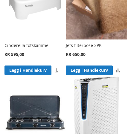
Cinderella fotskammel
Jets filterpose 3PK
KR 595,00
KR 650,00
Legg til sammenligning
Legg 
Legg i Handlekurv
Legg i Handlekurv