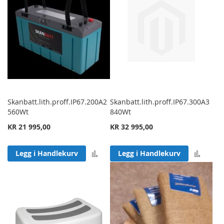
Skanbatt.lith.proff.IP67.200A2
Skanbatt.lith.proff.IP67.300A3
560Wt
840Wt
KR 21 995,00
KR 32 995,00
Legg til sammenligning
Legg 
Legg i Handlekurv
Legg i Handlekurv