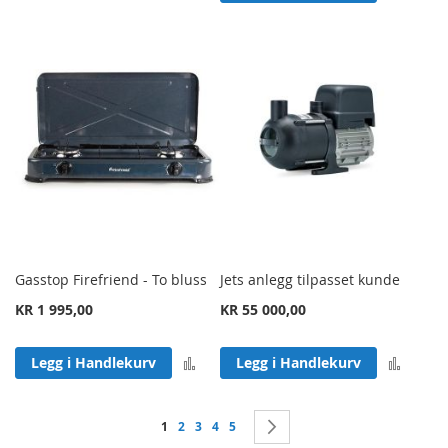
Gasstop Firefriend - To bluss
Jets anlegg tilpasset kunde
KR 1 995,00
KR 55 000,00
Legg til sammenligning
Legg 
Legg i Handlekurv
Legg i Handlekurv
Side
You're currently reading page
Side
Side
Side
Side
Side
Neste
1
2
3
4
5