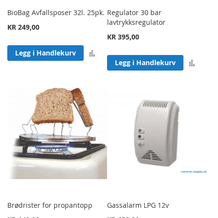
BioBag Avfallsposer 32l. 25pk.
Regulator 30 bar
lavtrykksregulator
KR 249,00
KR 395,00
Legg til sammenligning
Legg i Handlekurv
Legg 
Legg i Handlekurv
Brødrister for propantopp
Gassalarm LPG 12v