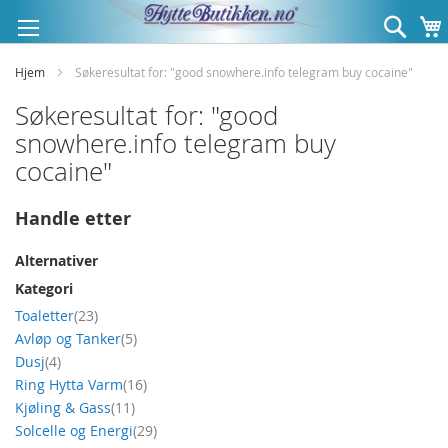
Hopp
Søk
til
innhold
Hjem
Søkeresultat for: "good snowhere.info telegram buy cocaine"
Søkeresultat for: "good
snowhere.info telegram buy
cocaine"
Handle etter
Alternativer
Kategori
produkt
Toaletter
23
produkt
Avløp og Tanker
5
produkt
Dusj
4
produkt
Ring Hytta Varm
16
produkt
Kjøling & Gass
11
produkt
Solcelle og Energi
29