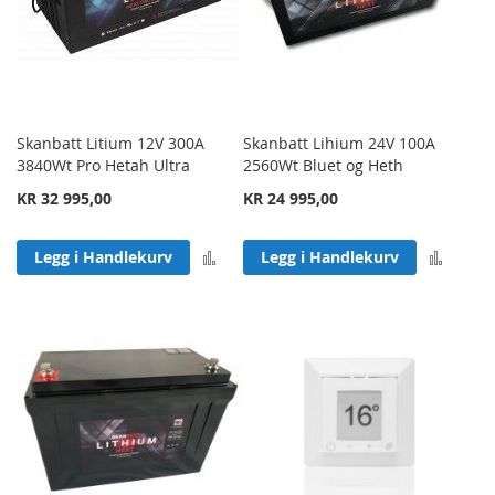
Skanbatt Litium 12V 300A
Skanbatt Lihium 24V 100A
3840Wt Pro Hetah Ultra
2560Wt Bluet og Heth
KR 32 995,00
KR 24 995,00
Legg til sammenligning
Legg 
Legg i Handlekurv
Legg i Handlekurv