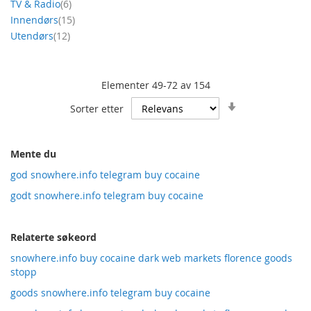
produkt
TV & Radio
6
produkt
Innendørs
15
produkt
Utendørs
12
Elementer
49
-
72
av
154
Angi
Sorter etter
stigende
retning
Mente du
god snowhere.info telegram buy cocaine
godt snowhere.info telegram buy cocaine
Relaterte søkeord
snowhere.info buy cocaine dark web markets florence goods
stopp
goods snowhere.info telegram buy cocaine