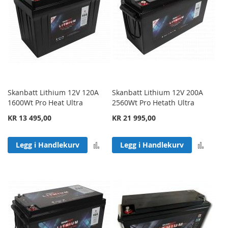
Skanbatt Lithium 12V 120A
Skanbatt Lithium 12V 200A
1600Wt Pro Heat Ultra
2560Wt Pro Hetath Ultra
KR 13 495,00
KR 21 995,00
Legg til sammenligning
Legg 
Legg i Handlekurv
Legg i Handlekurv