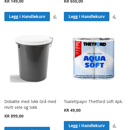
KR 149,00
KR 650,00
Legg til sammenligning
Legg 
Legg i Handlekurv
Legg i Handlekurv
Dobøtte med lokk Grå med
Toalettpapir Thetford soft 4pk.
Hvitt sete og lokk
KR 49,00
KR 899,00
Legg 
Legg i Handlekurv