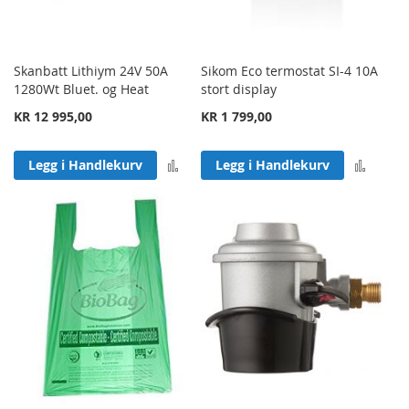
Skanbatt Lithiym 24V 50A
Sikom Eco termostat SI-4 10A
1280Wt Bluet. og Heat
stort display
KR 12 995,00
KR 1 799,00
Legg til sammenligning
Legg 
Legg i Handlekurv
Legg i Handlekurv