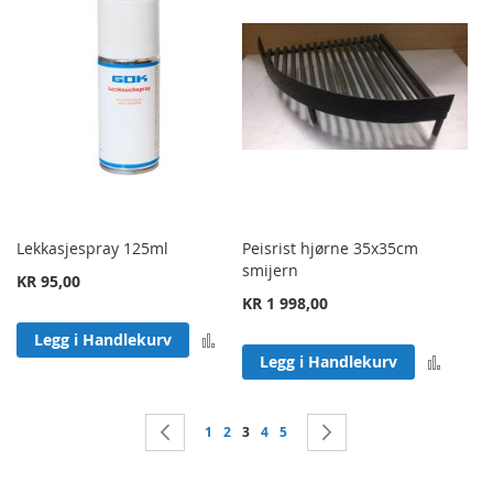
Lekkasjespray 125ml
Peisrist hjørne 35x35cm
smijern
KR 95,00
KR 1 998,00
Legg til sammenligning
Legg i Handlekurv
Legg 
Legg i Handlekurv
Side
Side
Forrige
Side
Side
You're currently reading page
Side
Side
Side
Neste
1
2
3
4
5