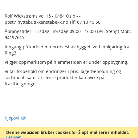
Rolf Wickstrøms vei 15 - 0484 Oslo - -
post@hyttebutikkenstabekk.no Tlf: 67 10 40 50
Åpningstider: Tirsdag- Torsdag:09:00 - 16:00 Lør: Stengt Mob:
94197615
Inngang på kortsiden nord/vest av bygget, ved innkjøring fra
Ring3
Vi gjør oppmerksom på hjemmesiden er under oppbygning.
Vi tar forbehold om endringer i pris.
lagerbeholdning og
sortiment, samt at større produkter kan avike på
fraktbergninger.
Kjøpsvilkår
Om Oss
Denne websiden bruker cookies for å optimalisere innholdet.
Les Mer
.