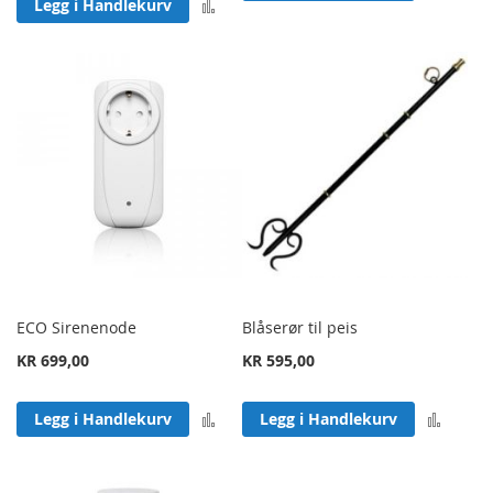
Legg til sammenligning
Legg i Handlekurv
ECO Sirenenode
Blåserør til peis
KR 699,00
KR 595,00
Legg til sammenligning
Legg 
Legg i Handlekurv
Legg i Handlekurv