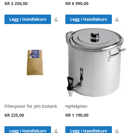
KR 3 250,00
KR 6 990,00
Legg til sammenligning
Legg 
Legg i Handlekurv
Legg i Handlekurv
Filterposer for Jets biotank
Hyttekjelen
KR 225,00
KR 1 190,00
Legg til sammenligning
Legg 
Legg i Handlekurv
Legg i Handlekurv