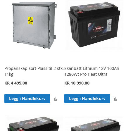
Propanskap sort Plass til 2 stk.
Skanbatt Lithium 12V 100Ah
11kg
1280Wt Pro Heat Ultra
KR 4 495,00
KR 10 990,00
Legg til sammenligning
Legg 
Legg i Handlekurv
Legg i Handlekurv