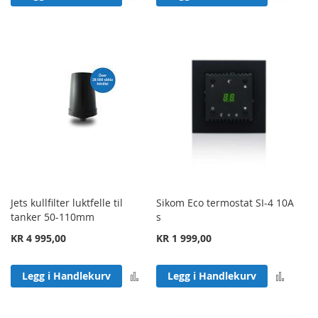
Jets kullfilter luktfelle til
Sikom Eco termostat SI-4 10A
tanker 50-110mm
s
KR 4 995,00
KR 1 999,00
Legg til sammenligning
Legg 
Legg i Handlekurv
Legg i Handlekurv