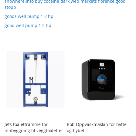
snowhere.info buy cocaine dark web markets florence good
stopp
goods well pump 1 2 hp
good well pump 1 2 hp
Jets toalettramme for
Bob Oppvaskmaskin for hytte
innbyggning til veggtoaletter
og hybel