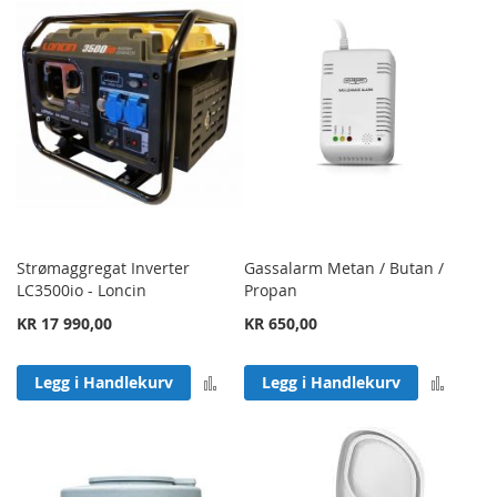
Strømaggregat Inverter
Gassalarm Metan / Butan /
LC3500io - Loncin
Propan
KR 17 990,00
KR 650,00
Legg til sammenligning
Legg 
Legg i Handlekurv
Legg i Handlekurv