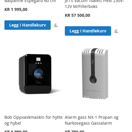
Bålpanne Espegard 60 cm
JETS Vacum Toalett Flexi 230V-
12V M/Filterboks
KR 1 995,00
KR 57 500,00
Legg til sammenligning
Legg i Handlekurv
Legg 
Legg i Handlekurv
Bob Oppvaskmaskin for hytte
Alarm gass NX-1 Propan og
og hybel
Narkosegass Gassalarm
KR 6 990,00
KR 790,00