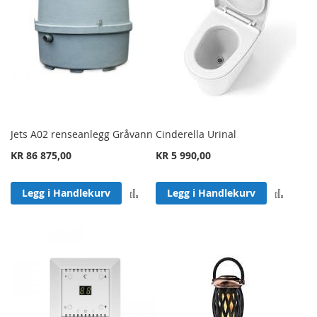
Jets A02 renseanlegg Gråvann
Cinderella Urinal
KR 86 875,00
KR 5 990,00
Legg til sammenligning
Legg 
Legg i Handlekurv
Legg i Handlekurv