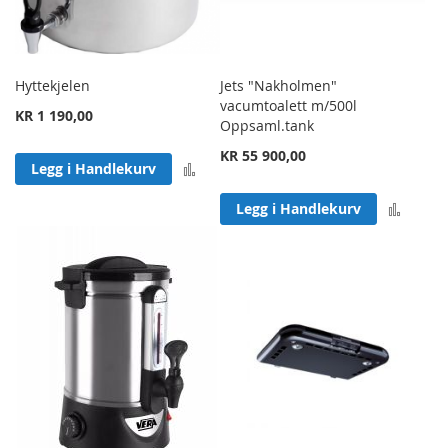
Hyttekjelen
Jets "Nakholmen"
vacumtoalett m/500l
KR 1 190,00
Oppsaml.tank
KR 55 900,00
Legg til sammenligning
Legg i Handlekurv
Legg 
Legg i Handlekurv