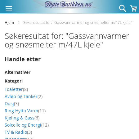
Hopp
Søk
til
innhold
Hjem
Søkeresultat for: "Gassvannvarmer og snøsmelter m/47L kjele"
Søkeresultat for: "Gassvannvarmer
og snøsmelter m/47L kjele"
Handle etter
Alternativer
Kategori
produkt
Toaletter
8
produkt
Avløp og Tanker
2
produkt
Dusj
3
produkt
Ring Hytta Varm
11
produkt
Kjøling & Gass
6
produkt
Solcelle og Energi
12
produkt
TV & Radio
3
produkt