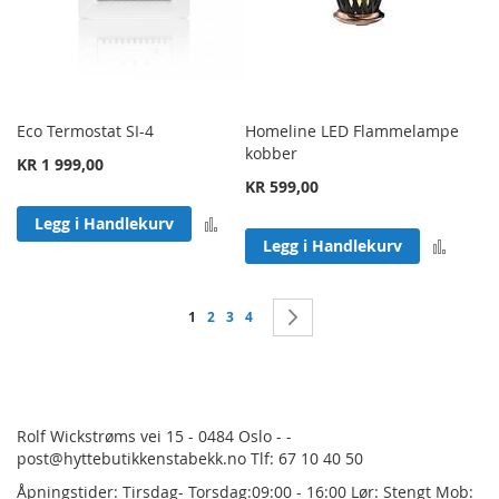
Eco Termostat SI-4
Homeline LED Flammelampe
kobber
KR 1 999,00
KR 599,00
Legg til sammenligning
Legg i Handlekurv
Legg 
Legg i Handlekurv
Side
You're currently reading page
Side
Side
Side
Side
Neste
1
2
3
4
Rolf Wickstrøms vei 15 - 0484 Oslo - -
post@hyttebutikkenstabekk.no Tlf: 67 10 40 50
Åpningstider: Tirsdag- Torsdag:09:00 - 16:00 Lør: Stengt Mob: