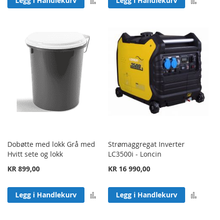
Legg i Handlekurv
Legg i Handlekurv
Dobøtte med lokk Grå med
Strømaggregat Inverter
Hvitt sete og lokk
LC3500i - Loncin
KR 899,00
KR 16 990,00
Legg til sammenligning
Legg 
Legg i Handlekurv
Legg i Handlekurv