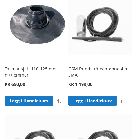
Takmansjett 110-125 mm
GSM Rundstråleantenne 4 m
m/klemmer
SMA
KR 690,00
KR 1 199,00
Legg til sammenligning
Legg 
Legg i Handlekurv
Legg i Handlekurv