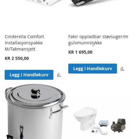
Cinderella Comfort
Fakir oppladbar støvsuger/m
Installasjonspakke
gulvmunnstykke
M/Takmansjett
KR 1 695,00
KR 2 550,00
Legg 
Legg i Handlekurv
Legg til sammenligning
Legg i Handlekurv