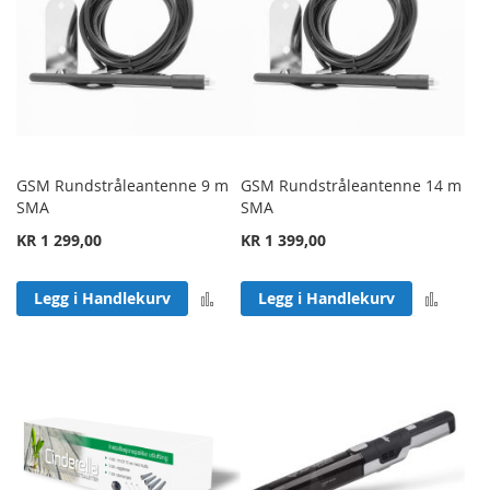
GSM Rundstråleantenne 9 m
GSM Rundstråleantenne 14 m
SMA
SMA
KR 1 299,00
KR 1 399,00
Legg til sammenligning
Legg 
Legg i Handlekurv
Legg i Handlekurv