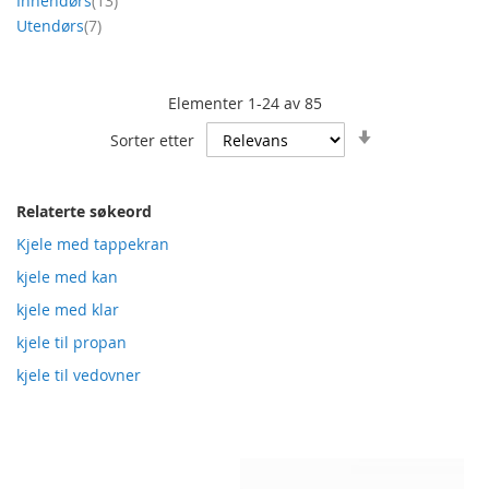
Innendørs
13
produkt
Utendørs
7
Elementer
1
-
24
av
85
Angi
Sorter etter
stigende
retning
Relaterte søkeord
Kjele med tappekran
kjele med kan
kjele med klar
kjele til propan
kjele til vedovner