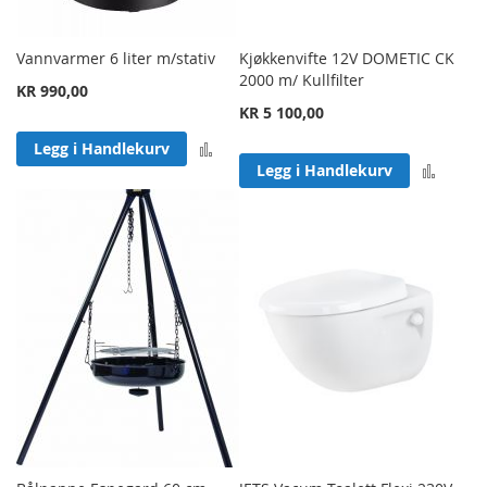
Vannvarmer 6 liter m/stativ
Kjøkkenvifte 12V DOMETIC CK
2000 m/ Kullfilter
KR 990,00
KR 5 100,00
Legg til sammenligning
Legg i Handlekurv
Legg 
Legg i Handlekurv