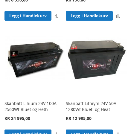
Legg til sammenligning
Legg 
Legg i Handlekurv
Legg i Handlekurv
Skanbatt Lihium 24V 100A
Skanbatt Lithiym 24V 50A
2560Wt Bluet og Heth
1280Wt Bluet. og Heat
KR 24 995,00
KR 12 995,00
Legg til sammenligning
Legg 