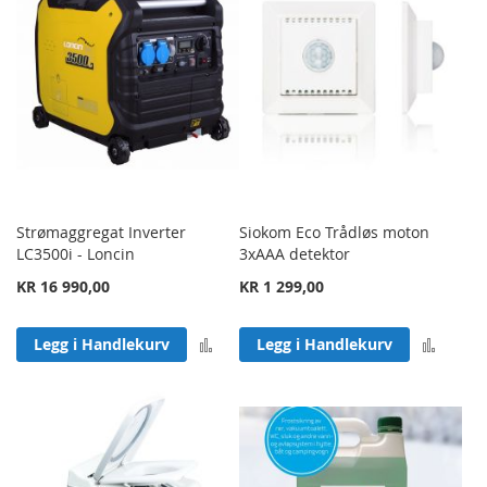
Strømaggregat Inverter
Siokom Eco Trådløs moton
LC3500i - Loncin
3xAAA detektor
KR 16 990,00
KR 1 299,00
Legg til sammenligning
Legg 
Legg i Handlekurv
Legg i Handlekurv