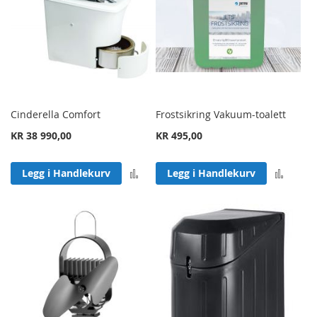
Cinderella Comfort
Frostsikring Vakuum-toalett
KR 38 990,00
KR 495,00
Legg til sammenligning
Legg 
Legg i Handlekurv
Legg i Handlekurv