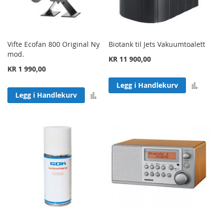
Vifte Ecofan 800 Original Ny
Biotank til Jets Vakuumtoalett
mod.
KR 11 900,00
KR 1 990,00
Legg 
Legg i Handlekurv
Legg til sammenligning
Legg i Handlekurv