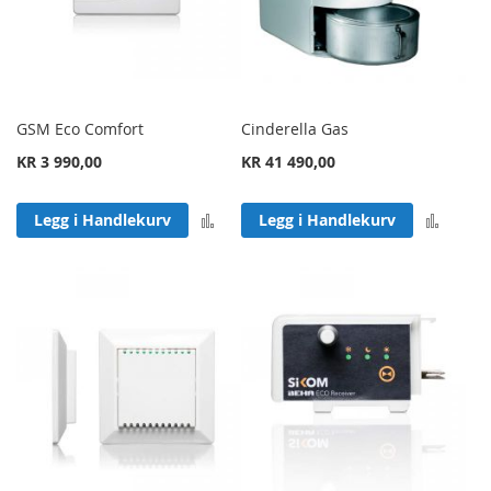
GSM Eco Comfort
Cinderella Gas
KR 3 990,00
KR 41 490,00
Legg til sammenligning
Legg 
Legg i Handlekurv
Legg i Handlekurv