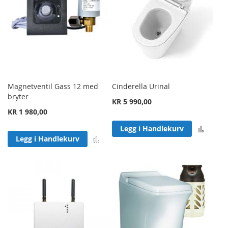
Magnetventil Gass 12 med
Cinderella Urinal
bryter
KR 5 990,00
KR 1 980,00
Legg 
Legg i Handlekurv
Legg til sammenligning
Legg i Handlekurv