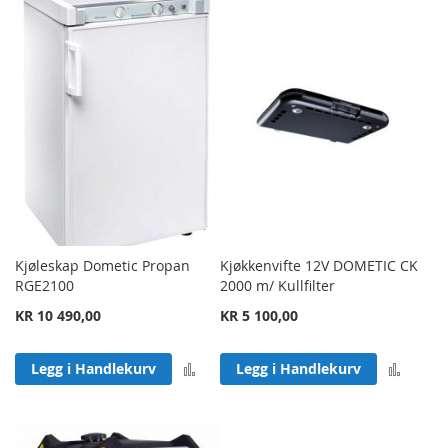
Kjøleskap Dometic Propan
Kjøkkenvifte 12V DOMETIC CK
RGE2100
2000 m/ Kullfilter
KR 10 490,00
KR 5 100,00
Legg til sammenligning
Legg 
Legg i Handlekurv
Legg i Handlekurv