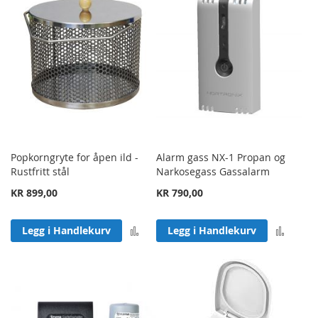
Popkorngryte for åpen ild -
Alarm gass NX-1 Propan og
Rustfritt stål
Narkosegass Gassalarm
KR 899,00
KR 790,00
Legg til sammenligning
Legg 
Legg i Handlekurv
Legg i Handlekurv