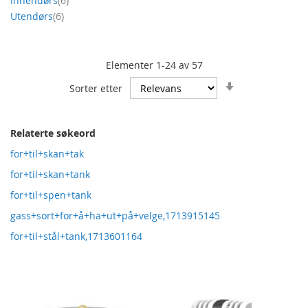
Innendørs
6
produkt
Utendørs
6
Elementer
1
-
24
av
57
Angi
Sorter etter
stigende
retning
Relaterte søkeord
for+til+skan+tak
for+til+skan+tank
for+til+spen+tank
gass+sort+for+å+ha+ut+på+velge,1713915145
for+til+stål+tank,1713601164