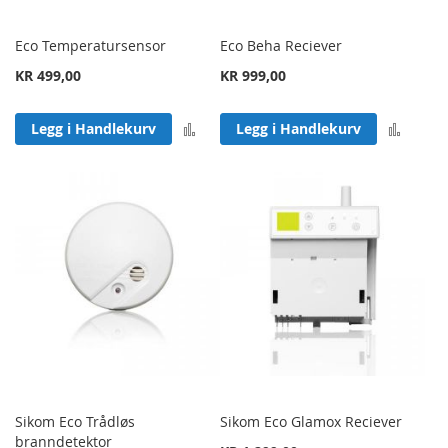
Eco Temperatursensor
Eco Beha Reciever
KR 499,00
KR 999,00
Legg til sammenligning
Legg 
Legg i Handlekurv
Legg i Handlekurv
Sikom Eco Trådløs
Sikom Eco Glamox Reciever
branndetektor