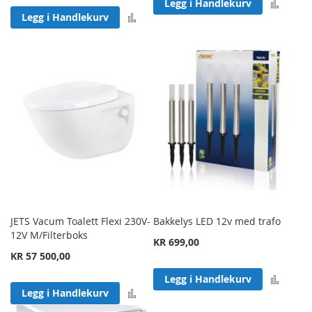
Legg 
Legg i Handlekurv
Legg til sammenligning
Legg i Handlekurv
JETS Vacum Toalett Flexi 230V-
Bakkelys LED 12v med trafo
12V M/Filterboks
KR 699,00
KR 57 500,00
Legg 
Legg i Handlekurv
Legg til sammenligning
Legg i Handlekurv