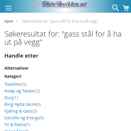
Hopp
Søk
til
innhold
Hjem
Søkeresultat for: "gass stål for å ha ut på vegg"
Søkeresultat for: "gass stål for å ha
ut på vegg"
Handle etter
Alternativer
Kategori
produkt
Toaletter
5
produkt
Avløp og Tanker
2
produkt
Dusj
1
produkt
Ring Hytta Varm
9
produkt
Kjøling & Gass
5
produkt
Solcelle og Energi
9
produkt
TV & Radio
1
produkt