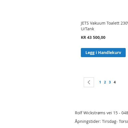
JETS Vakuum Toalett 230
U/Tank
KR 43 500,00
Legg i Handlekurv
Side
Side
Forrige
Side
Side
Side
You're c
1
2
3
4
Rolf Wickstrøms vei 15 - 04
Åpningstider: Tirsdag- Tors