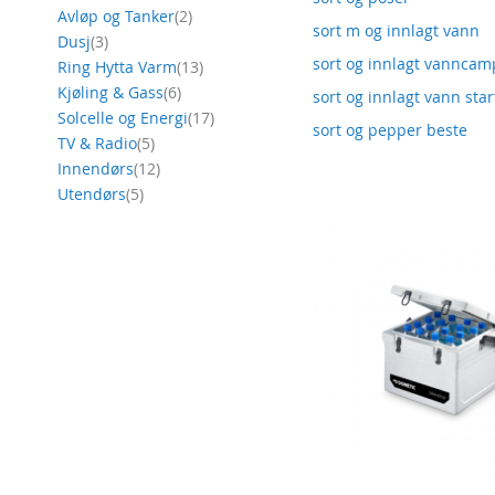
produkt
Avløp og Tanker
2
sort m og innlagt vann
produkt
Dusj
3
sort og innlagt vannca
produkt
Ring Hytta Varm
13
produkt
Kjøling & Gass
6
sort og innlagt vann sta
produkt
Solcelle og Energi
17
sort og pepper beste
produkt
TV & Radio
5
produkt
Innendørs
12
produkt
Utendørs
5