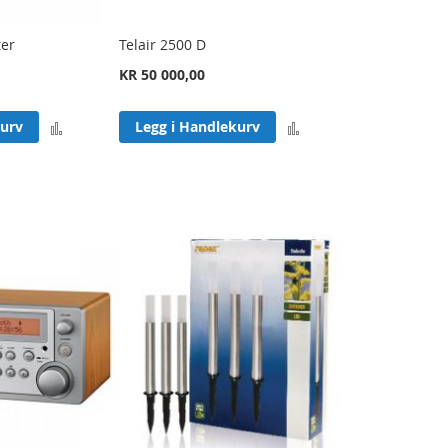
ter
Telair 2500 D
KR 50 000,00
Legg
Legg
kurv
Legg i Handlekurv
til
til
sammenligning
sammenligning