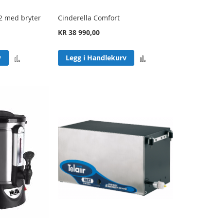
2 med bryter
Cinderella Comfort
KR 38 990,00
Legg
Legg
v
Legg i Handlekurv
til
til
sammenligning
sammenligning