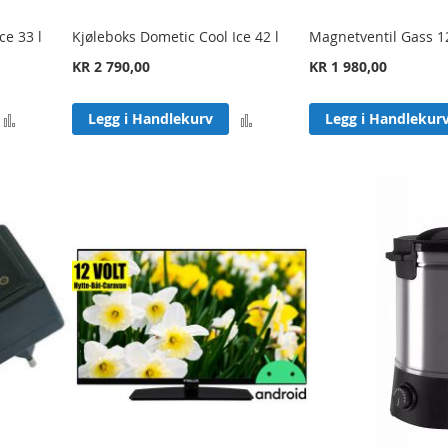
ce 33 l
Kjøleboks Dometic Cool Ice 42 l
Magnetventil Gass 1
KR 2 790,00
KR 1 980,00
Legg
Legg
Legg i Handlekurv
Legg i Handlekur
til
til
sammenligning
sammenligning