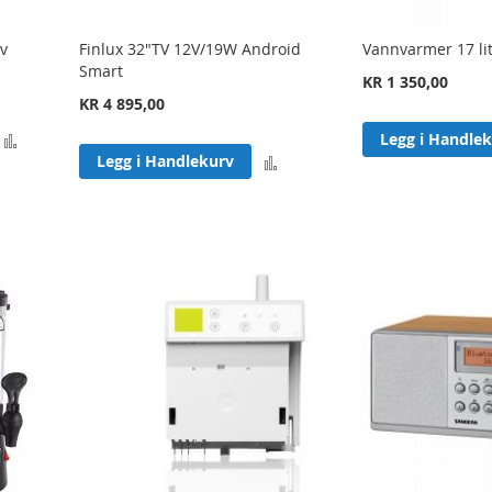
0v
Finlux 32"TV 12V/19W Android
Vannvarmer 17 li
Smart
KR 1 350,00
KR 4 895,00
Legg
Legg i Handle
Legg
Legg i Handlekurv
til
til
sammenligning
sammenligning