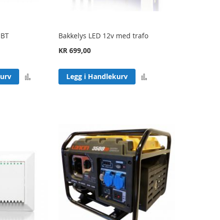
1BT
Bakkelys LED 12v med trafo
KR 699,00
Legg
Legg
kurv
Legg i Handlekurv
til
til
sammenligning
sammenligning