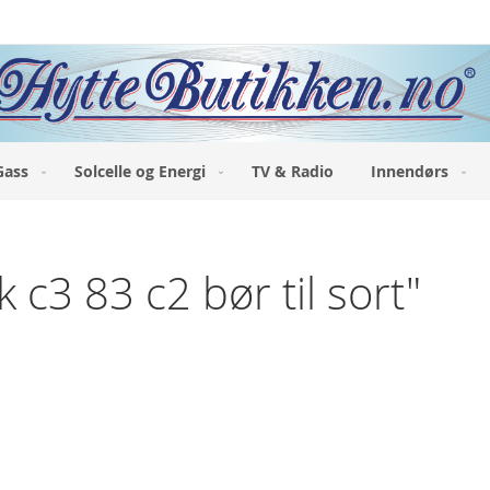
Gass
Solcelle og Energi
TV & Radio
Innendørs
k c3 83 c2 bør til sort"