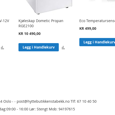
V-12V
Kjøleskap Dometic Propan
Eco Temperatursens
RGE2100
KR 499,00
KR 10 490,00
Legg i Handlekur
Legg
Legg
Legg i Handlekurv
til
til
sammenligning
sammenligning
urrently reading page
84 Oslo - - post@hyttebutikkenstabekk.no Tlf: 67 10 40 50
dag:09:00 - 16:00 Lør: Stengt Mob: 94197615