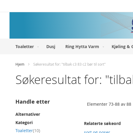
Hopp
til
innhold
Toaletter
Dusj
Ring Hytta Varm
Kjøling & 
Hjem
Søkeresultat for: "tilbak c3 83 c2 bør til sort"
Søkeresultat for: "tilba
Handle etter
Elementer
73
-
88
av
88
Alternativer
Kategori
Relaterte søkeord
produkt
Toaletter
10
sort og poser