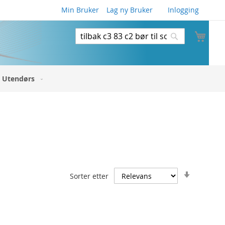
Min Bruker
Lag ny Bruker
Inlogging
Min 
Søk
Søk
Utendørs
Angi
Sorter etter
stigende
retning