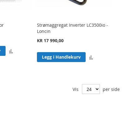
or
Strømaggregat Inverter LC3500io -
Loncin
KR 17 990,00
Legg
v
Legg
Legg i Handlekurv
til
til
sammenligning
sammenligning
Vis
per side