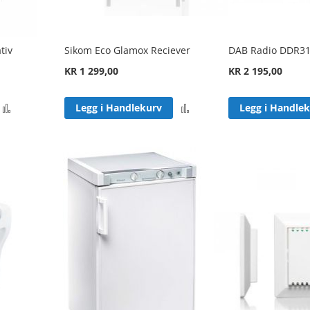
tiv
Sikom Eco Glamox Reciever
DAB Radio DDR3
KR 1 299,00
KR 2 195,00
Legg
Legg
Legg i Handlekurv
Legg i Handle
til
til
sammenligning
sammenligning