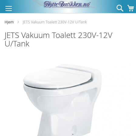
Hopp
Søk
til
innhold
Hjem
JETS Vakuum Toalett 230V-12V U/Tank
JETS Vakuum Toalett 230V-12V
U/Tank
Gå
til
slutten
av
bildegalleri