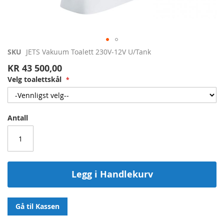
Gå
SKU
JETS Vakuum Toalett 230V-12V U/Tank
til
KR 43 500,00
begynnelsen
Velg toalettskål
av
bildegalleri
Antall
Legg i Handlekurv
Gå til Kassen