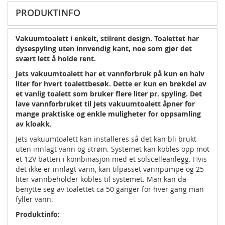
PRODUKTINFO
Vakuumtoalett i enkelt, stilrent design. Toalettet har
dysespyling uten innvendig kant, noe som gjør det
svært lett å holde rent.
Jets vakuumtoalett har et vannforbruk på kun en halv
liter for hvert toalettbesøk. Dette er kun en brøkdel av
et vanlig toalett som bruker flere liter pr. spyling. Det
lave vannforbruket til Jets vakuumtoalett åpner for
mange praktiske og enkle muligheter for oppsamling
av kloakk.
Jets vakuumtoalett kan installeres så det kan bli brukt
uten innlagt vann og strøm. Systemet kan kobles opp mot
et 12V batteri i kombinasjon med et solscelleanlegg. Hvis
det ikke er innlagt vann, kan tilpasset vannpumpe og 25
liter vannbeholder kobles til systemet. Man kan da
benytte seg av toalettet ca 50 ganger for hver gang man
fyller vann.
Produktinfo: