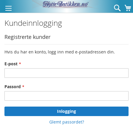
Hopp
Søk
til
innhold
Kundeinnlogging
Registrerte kunder
Hvis du har en konto, logg inn med e-postadressen din.
E-post
Passord
Inlogging
Glemt passordet?