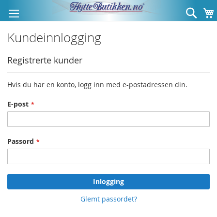
Hopp
Søk
til
innhold
Kundeinnlogging
Registrerte kunder
Hvis du har en konto, logg inn med e-postadressen din.
E-post
Passord
Inlogging
Glemt passordet?