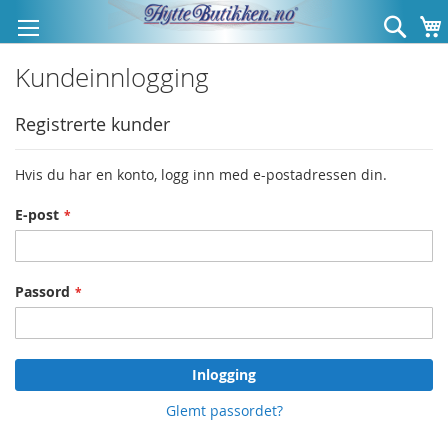
Hopp
Søk
til
innhold
Kundeinnlogging
Registrerte kunder
Hvis du har en konto, logg inn med e-postadressen din.
E-post
Passord
Inlogging
Glemt passordet?