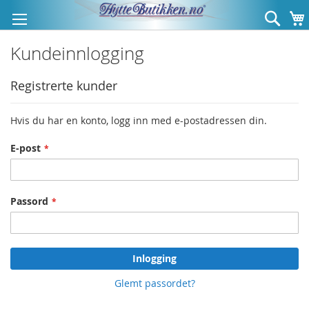
Hopp
Søk
til
innhold
Kundeinnlogging
Registrerte kunder
Hvis du har en konto, logg inn med e-postadressen din.
E-post
Passord
Inlogging
Glemt passordet?