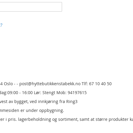
t?
84 Oslo - - post@hyttebutikkenstabekk.no Tlf: 67 10 40 50
dag:09:00 - 16:00 Lør: Stengt Mob: 94197615
est av bygget, ved innkjøring fra Ring3
emmesiden er under oppbygning.
er i pris.
lagerbeholdning og sortiment, samt at større produkter k