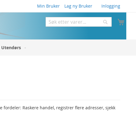
Min Bruker
Lag ny Bruker
Inlogging
Min 
Søk
Søk
Utendørs
fordeler: Raskere handel, registrer flere adresser, sjekk