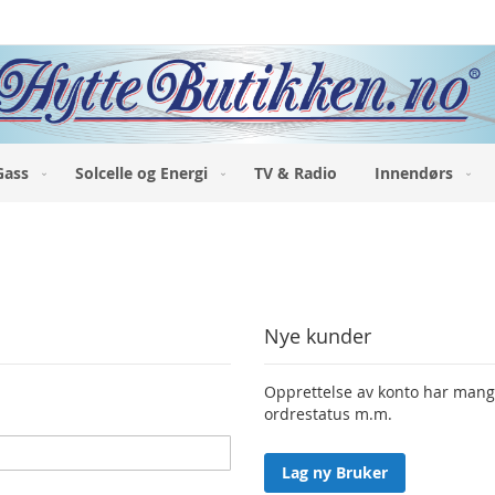
Gass
Solcelle og Energi
TV & Radio
Innendørs
Nye kunder
Opprettelse av konto har mange 
ordrestatus m.m.
Lag ny Bruker