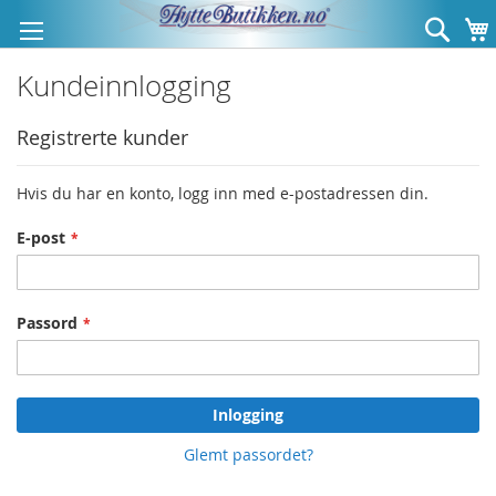
Hopp
Søk
til
innhold
Kundeinnlogging
Registrerte kunder
Hvis du har en konto, logg inn med e-postadressen din.
E-post
Passord
Inlogging
Glemt passordet?