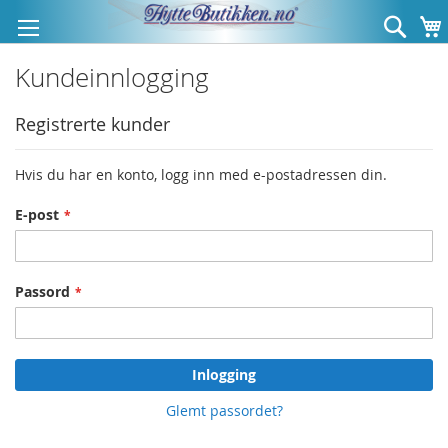
Hopp
Søk
til
innhold
Kundeinnlogging
Registrerte kunder
Hvis du har en konto, logg inn med e-postadressen din.
E-post
Passord
Inlogging
Glemt passordet?