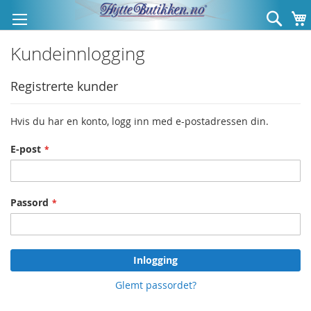
Hopp
Søk
til
innhold
Kundeinnlogging
Registrerte kunder
Hvis du har en konto, logg inn med e-postadressen din.
E-post
Passord
Inlogging
Glemt passordet?