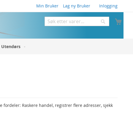
Min Bruker
Lag ny Bruker
Inlogging
Min 
Søk
Søk
Utendørs
fordeler: Raskere handel, registrer flere adresser, sjekk