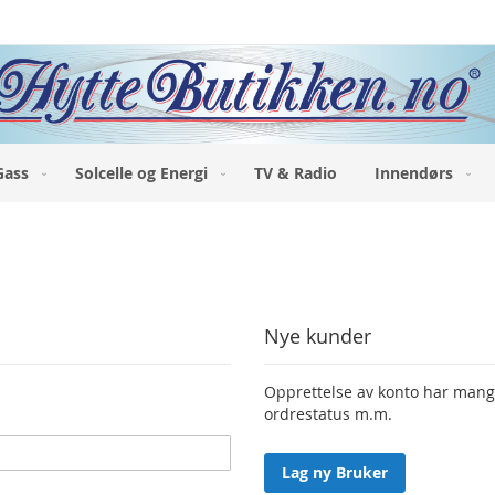
Gass
Solcelle og Energi
TV & Radio
Innendørs
Nye kunder
Opprettelse av konto har mange 
ordrestatus m.m.
Lag ny Bruker