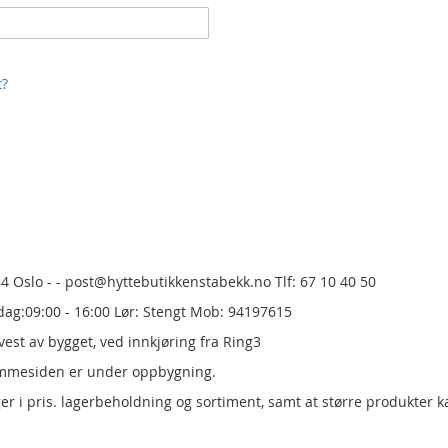
t?
84 Oslo - - post@hyttebutikkenstabekk.no Tlf: 67 10 40 50
dag:09:00 - 16:00 Lør: Stengt Mob: 94197615
est av bygget, ved innkjøring fra Ring3
emmesiden er under oppbygning.
er i pris.
lagerbeholdning og sortiment, samt at større produkter k