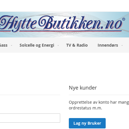
Gass
Solcelle og Energi
TV & Radio
Innendørs
Nye kunder
Opprettelse av konto har mange 
ordrestatus m.m.
Lag ny Bruker