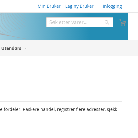
Min Bruker
Lag ny Bruker
Inlogging
Min 
Søk
Søk
Utendørs
fordeler: Raskere handel, registrer flere adresser, sjekk