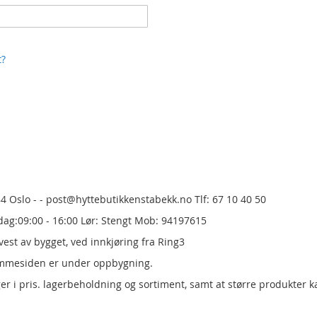
t?
84 Oslo - - post@hyttebutikkenstabekk.no Tlf: 67 10 40 50
dag:09:00 - 16:00 Lør: Stengt Mob: 94197615
est av bygget, ved innkjøring fra Ring3
emmesiden er under oppbygning.
er i pris.
lagerbeholdning og sortiment, samt at større produkter k