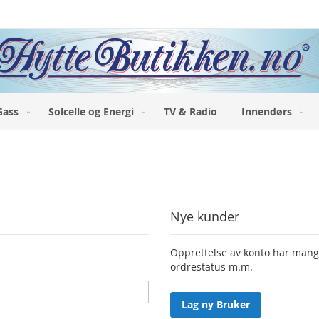
Gass
Solcelle og Energi
TV & Radio
Innendørs
Nye kunder
Opprettelse av konto har mange 
ordrestatus m.m.
Lag ny Bruker