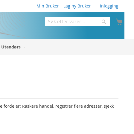
Min Bruker
Lag ny Bruker
Inlogging
Min 
Søk
Søk
Utendørs
fordeler: Raskere handel, registrer flere adresser, sjekk