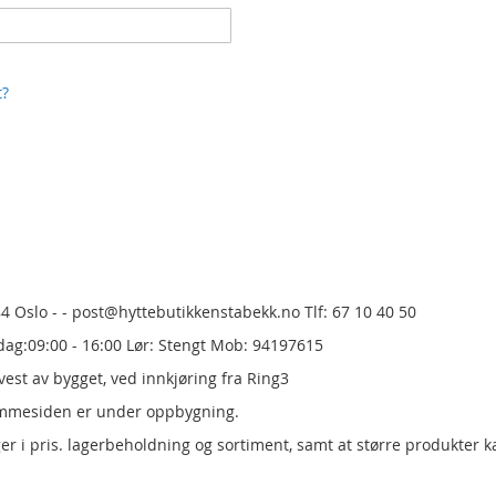
t?
84 Oslo - - post@hyttebutikkenstabekk.no Tlf: 67 10 40 50
dag:09:00 - 16:00 Lør: Stengt Mob: 94197615
est av bygget, ved innkjøring fra Ring3
emmesiden er under oppbygning.
er i pris.
lagerbeholdning og sortiment, samt at større produkter k