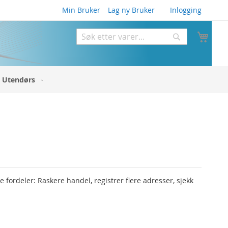
Min Bruker
Lag ny Bruker
Inlogging
Min 
Søk
Søk
Utendørs
fordeler: Raskere handel, registrer flere adresser, sjekk