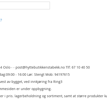
t?
84 Oslo - - post@hyttebutikkenstabekk.no Tlf: 67 10 40 50
dag:09:00 - 16:00 Lør: Stengt Mob: 94197615
est av bygget, ved innkjøring fra Ring3
emmesiden er under oppbygning.
er i pris.
lagerbeholdning og sortiment, samt at større produkter k