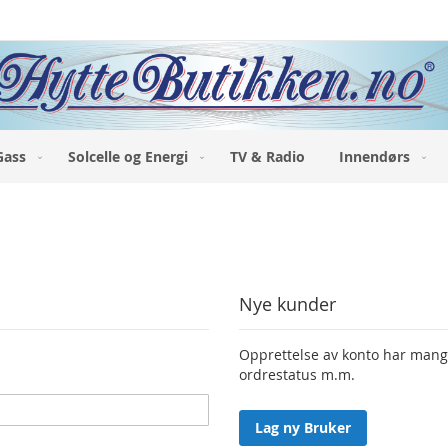
Gass
Solcelle og Energi
TV & Radio
Innendørs
Nye kunder
Opprettelse av konto har mange 
ordrestatus m.m.
Lag ny Bruker