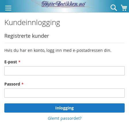
Hopp
Søk
til
innhold
Kundeinnlogging
Registrerte kunder
Hvis du har en konto, logg inn med e-postadressen din.
E-post
Passord
Inlogging
Glemt passordet?