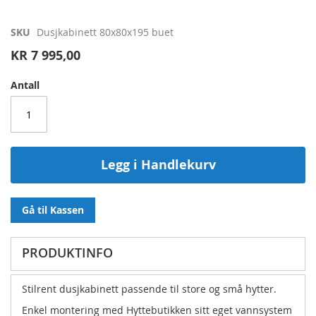
Gå
SKU
Dusjkabinett 80x80x195 buet
til
KR 7 995,00
begynnelsen
av
Antall
bildegalleri
Legg i Handlekurv
Gå til Kassen
PRODUKTINFO
Stilrent dusjkabinett passende til store og små hytter.
Enkel montering med Hyttebutikken sitt eget vannsystem