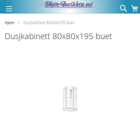
Hopp
Søk
til
innhold
Hjem
Dusjkabinett 80x80x195 buet
Dusjkabinett 80x80x195 buet
Gå
til
slutten
av
bildegalleri