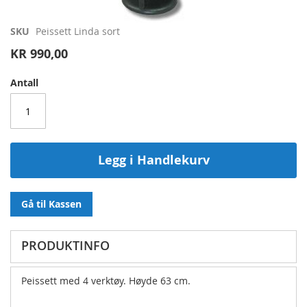
Gå
SKU
Peissett Linda sort
til
KR 990,00
begynnelsen
av
Antall
bildegalleri
Legg i Handlekurv
Gå til Kassen
PRODUKTINFO
Peissett med 4 verktøy. Høyde 63 cm.