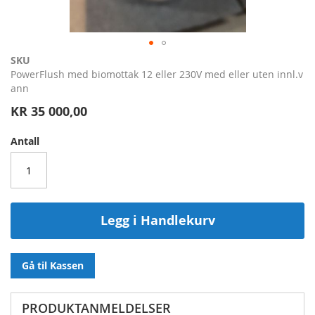
Gå
SKU
til
PowerFlush med biomottak 12 eller 230V med eller uten innl.v
begynnelsen
ann
av
KR 35 000,00
bildegalleri
Antall
Legg i Handlekurv
Gå til Kassen
PRODUKTANMELDELSER