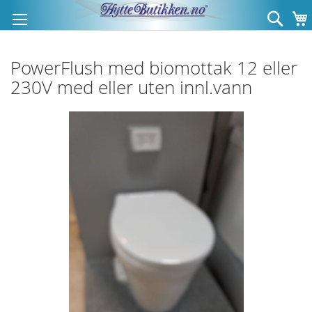
Hopp
Søk
til
innhold
PowerFlush med biomottak 12 eller
230V med eller uten innl.vann
Gå
til
slutten
av
bildegalleri