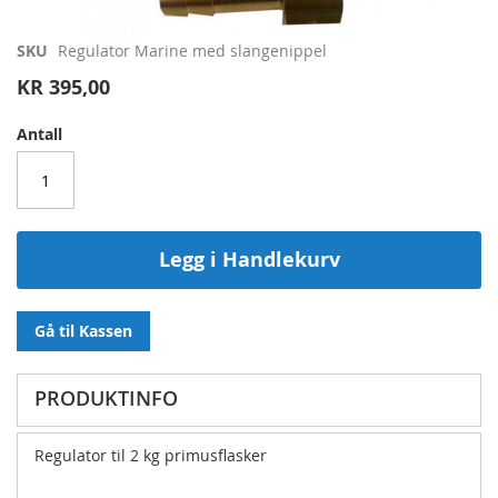
Gå
SKU
Regulator Marine med slangenippel
til
KR 395,00
begynnelsen
av
Antall
bildegalleri
Legg i Handlekurv
Gå til Kassen
PRODUKTINFO
Regulator til 2 kg primusflasker