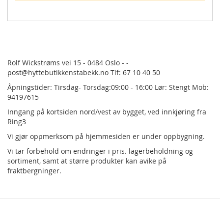
Rolf Wickstrøms vei 15 - 0484 Oslo - -
post@hyttebutikkenstabekk.no Tlf: 67 10 40 50
Åpningstider: Tirsdag- Torsdag:09:00 - 16:00 Lør: Stengt Mob:
94197615
Inngang på kortsiden nord/vest av bygget, ved innkjøring fra
Ring3
Vi gjør oppmerksom på hjemmesiden er under oppbygning.
Vi tar forbehold om endringer i pris.
lagerbeholdning og
sortiment, samt at større produkter kan avike på
fraktbergninger.