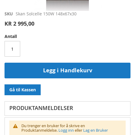
Gå
SKU
Skan Solcelle 150W 148x67x30
til
KR 2 995,00
begynnelsen
av
Antall
bildegalleri
Legg i Handlekurv
Gå til Kassen
PRODUKTANMELDELSER
Du trenger en bruker for å skrive en
Produktanmeldelse.
Logg inn
eller
Lag en Bruker