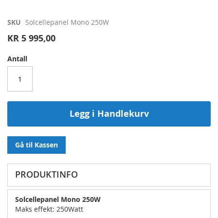
Gå
SKU
Solcellepanel Mono 250W
til
KR 5 995,00
begynnelsen
av
Antall
bildegalleri
Legg i Handlekurv
Gå til Kassen
PRODUKTINFO
Solcellepanel Mono 250W
Maks effekt: 250Watt