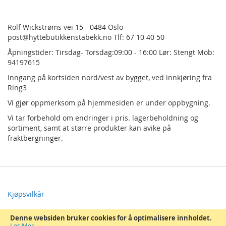
Rolf Wickstrøms vei 15 - 0484 Oslo - -
post@hyttebutikkenstabekk.no Tlf: 67 10 40 50
Åpningstider: Tirsdag- Torsdag:09:00 - 16:00 Lør: Stengt Mob:
94197615
Inngang på kortsiden nord/vest av bygget, ved innkjøring fra
Ring3
Vi gjør oppmerksom på hjemmesiden er under oppbygning.
Vi tar forbehold om endringer i pris.
lagerbeholdning og
sortiment, samt at større produkter kan avike på
fraktbergninger.
Kjøpsvilkår
Om Oss
Denne websiden bruker cookies for å optimalisere innholdet.
Les Mer
.