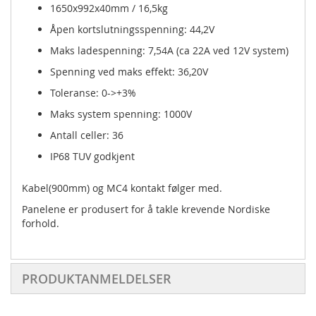
1650x992x40mm / 16,5kg
Åpen kortslutningsspenning: 44,2V
Maks ladespenning: 7,54A (ca 22A ved 12V system)
Spenning ved maks effekt: 36,20V
Toleranse: 0->+3%
Maks system spenning: 1000V
Antall celler: 36
IP68 TUV godkjent
Kabel(900mm) og MC4 kontakt følger med.
Panelene er produsert for å takle krevende Nordiske
forhold.
PRODUKTANMELDELSER