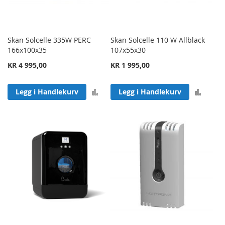
Skan Solcelle 335W PERC
Skan Solcelle 110 W Allblack
166x100x35
107x55x30
KR 4 995,00
KR 1 995,00
Legg til sammenligning
Legg 
Legg i Handlekurv
Legg i Handlekurv