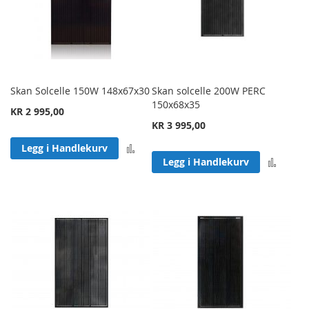
Skan Solcelle 150W 148x67x30
Skan solcelle 200W PERC
150x68x35
KR 2 995,00
KR 3 995,00
Legg til sammenligning
Legg i Handlekurv
Legg 
Legg i Handlekurv