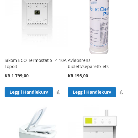
Sikom ECO Termostat SI-4 10A
Avløpsrens
Topolt
biolett/separett/jets
KR 1 799,00
KR 195,00
Legg til sammenligning
Legg 
Legg i Handlekurv
Legg i Handlekurv