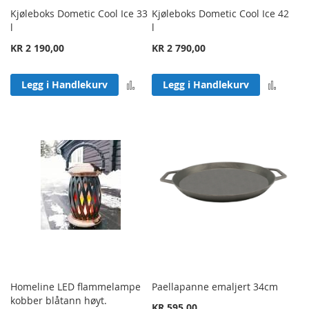
Kjøleboks Dometic Cool Ice 33
Kjøleboks Dometic Cool Ice 42
l
l
KR 2 190,00
KR 2 790,00
Legg til sammenligning
Legg 
Legg i Handlekurv
Legg i Handlekurv
Homeline LED flammelampe
Paellapanne emaljert 34cm
kobber blåtann høyt.
KR 595,00