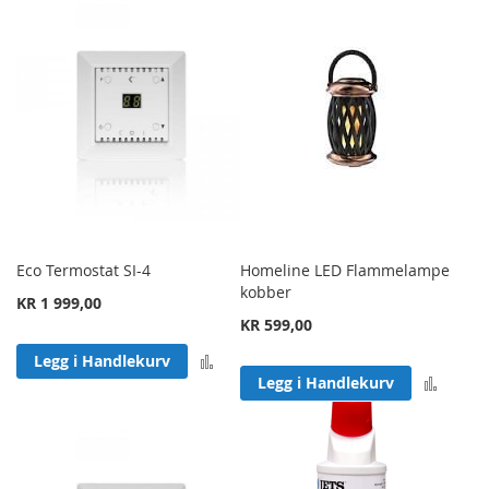
Eco Termostat SI-4
Homeline LED Flammelampe
kobber
KR 1 999,00
KR 599,00
Legg til sammenligning
Legg i Handlekurv
Legg 
Legg i Handlekurv