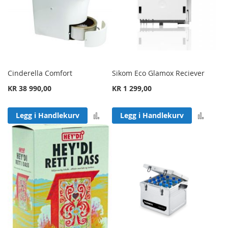
Cinderella Comfort
Sikom Eco Glamox Reciever
KR 38 990,00
KR 1 299,00
Legg til sammenligning
Legg 
Legg i Handlekurv
Legg i Handlekurv