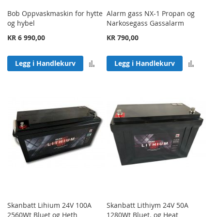
Bob Oppvaskmaskin for hytte
Alarm gass NX-1 Propan og
og hybel
Narkosegass Gassalarm
KR 6 990,00
KR 790,00
Legg til sammenligning
Legg 
Legg i Handlekurv
Legg i Handlekurv
Skanbatt Lihium 24V 100A
Skanbatt Lithiym 24V 50A
2560Wt Bluet og Heth
1280Wt Bluet. og Heat