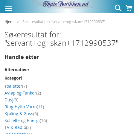
Hopp
Søk
til
innhold
Hjem
Søkeresultat for: "servant+og+skan+1712990537"
Søkeresultat for:
"servant+og+skan+1712990537"
Handle etter
Alternativer
Kategori
produkt
Toaletter
7
produkt
Avløp og Tanker
2
produkt
Dusj
3
produkt
Ring Hytta Varm
11
produkt
Kjøling & Gass
6
produkt
Solcelle og Energi
16
produkt
TV & Radio
3
produkt