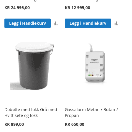
KR 24 995,00
KR 12 995,00
Legg til sammenligning
Legg 
Legg i Handlekurv
Legg i Handlekurv
Dobøtte med lokk Grå med
Gassalarm Metan / Butan /
Hvitt sete og lokk
Propan
KR 899,00
KR 650,00