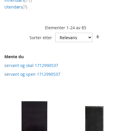
Innendørs
11
produkt
Utendørs
7
Elementer
1
-
24
av
85
Angi
Sorter etter
stigende
retning
Mente du
servant og skal 1712990537
servant og spen 1712990537