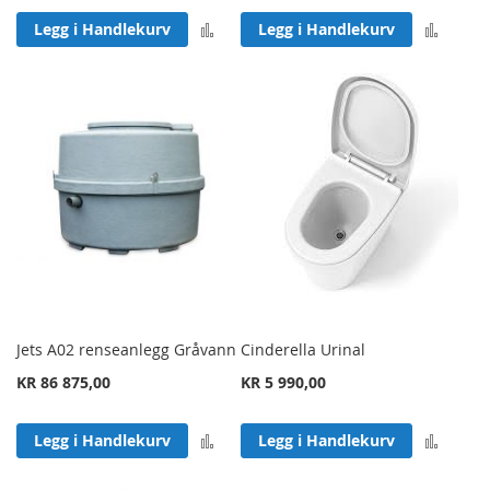
Legg til sammenligning
Legg 
Legg i Handlekurv
Legg i Handlekurv
Jets A02 renseanlegg Gråvann
Cinderella Urinal
KR 86 875,00
KR 5 990,00
Legg til sammenligning
Legg 
Legg i Handlekurv
Legg i Handlekurv