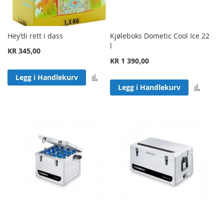
Hey’di rett i dass
Kjøleboks Dometic Cool Ice 22
l
KR 345,00
KR 1 390,00
Legg til sammenligning
Legg i Handlekurv
Legg 
Legg i Handlekurv