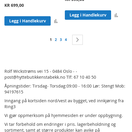
KR 699,00
Legg 
Legg i Handlekurv
Legg til sammenligning
Legg i Handlekurv
Side
You're currently reading page
Side
Side
Side
Side
Neste
1
2
3
4
Rolf Wickstrøms vei 15 - 0484 Oslo - -
post@hyttebutikkenstabekk.no Tlf: 67 10 40 50
Åpningstider: Tirsdag- Torsdag:09:00 - 16:00 Lør: Stengt Mob:
94197615
Inngang på kortsiden nord/vest av bygget, ved innkjøring fra
Ring3
Vi gjør oppmerksom på hjemmesiden er under oppbygning.
Vi tar forbehold om endringer i pris.
lagerbeholdning og
sortiment, samt at større produkter kan avike på