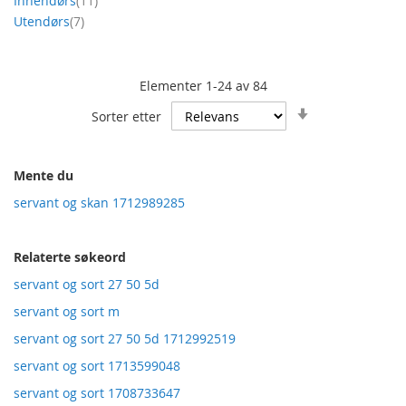
Innendørs
11
produkt
Utendørs
7
Elementer
1
-
24
av
84
Angi
Sorter etter
stigende
retning
Mente du
servant og skan 1712989285
Relaterte søkeord
servant og sort 27 50 5d
servant og sort m
servant og sort 27 50 5d 1712992519
servant og sort 1713599048
servant og sort 1708733647