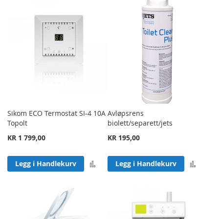
Sikom ECO Termostat SI-4 10A
Avløpsrens
Topolt
biolett/separett/jets
KR 1 799,00
KR 195,00
Legg til sammenligning
Legg 
Legg i Handlekurv
Legg i Handlekurv