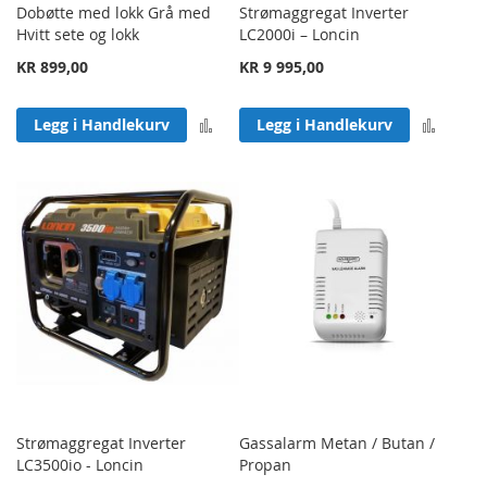
Dobøtte med lokk Grå med
Strømaggregat Inverter
Hvitt sete og lokk
LC2000i – Loncin
KR 899,00
KR 9 995,00
Legg til sammenligning
Legg 
Legg i Handlekurv
Legg i Handlekurv
Strømaggregat Inverter
Gassalarm Metan / Butan /
LC3500io - Loncin
Propan