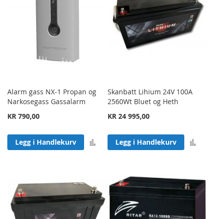
Alarm gass NX-1 Propan og
Skanbatt Lihium 24V 100A
Narkosegass Gassalarm
2560Wt Bluet og Heth
KR 790,00
KR 24 995,00
Legg til sammenligning
Legg 
Legg i Handlekurv
Legg i Handlekurv