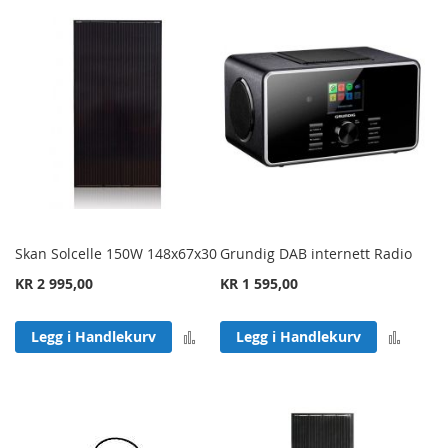
Skan Solcelle 150W 148x67x30
Grundig DAB internett Radio
KR 2 995,00
KR 1 595,00
Legg til sammenligning
Legg 
Legg i Handlekurv
Legg i Handlekurv