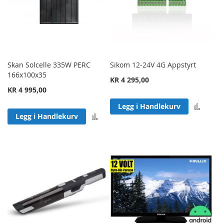
Skan Solcelle 335W PERC
Sikom 12-24V 4G Appstyrt
166x100x35
KR 4 295,00
KR 4 995,00
Legg 
Legg i Handlekurv
Legg til sammenligning
Legg i Handlekurv