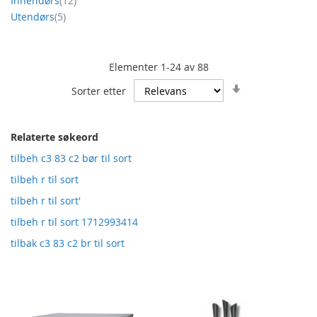
Innendørs
12
produkt
Utendørs
5
Elementer
1
-
24
av
88
Angi
Sorter etter
stigende
retning
Relaterte søkeord
tilbeh c3 83 c2 bør til sort
tilbeh r til sort
tilbeh r til sort'
tilbeh r til sort 1712993414
tilbak c3 83 c2 br til sort