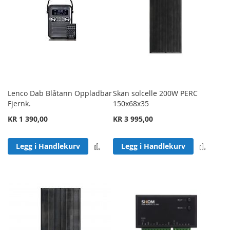
Lenco Dab Blåtann Oppladbar
Skan solcelle 200W PERC
Fjernk.
150x68x35
KR 1 390,00
KR 3 995,00
Legg til sammenligning
Legg 
Legg i Handlekurv
Legg i Handlekurv