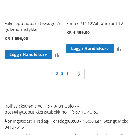
Fakir oppladbar støvsuger/m
Finlux 24" 12Volt android TV
gulvmunnstykke
KR 4 499,00
KR 1 695,00
Legg 
Legg i Handlekurv
Legg til sammenligning
Legg i Handlekurv
Side
You're currently reading page
Side
Side
Side
Side
Neste
1
2
3
4
Rolf Wickstrøms vei 15 - 0484 Oslo - -
post@hyttebutikkenstabekk.no Tlf: 67 10 40 50
Åpningstider: Tirsdag- Torsdag:09:00 - 16:00 Lør: Stengt Mob:
94197615