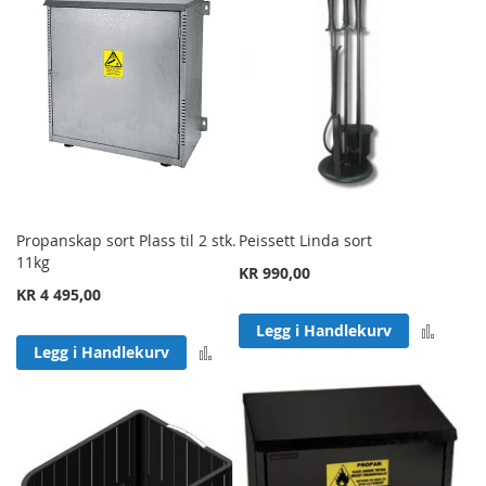
Propanskap sort Plass til 2 stk.
Peissett Linda sort
11kg
KR 990,00
KR 4 495,00
Legg 
Legg i Handlekurv
Legg til sammenligning
Legg i Handlekurv