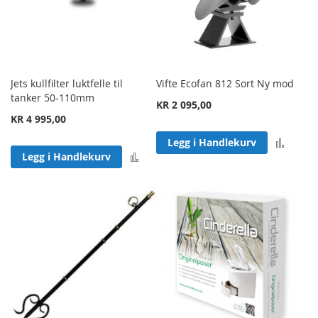
Jets kullfilter luktfelle til
Vifte Ecofan 812 Sort Ny mod
tanker 50-110mm
KR 2 095,00
KR 4 995,00
Legg 
Legg i Handlekurv
Legg til sammenligning
Legg i Handlekurv