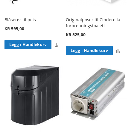
Blåserør til peis
Originalposer til Cinderella
forbrenningstoalett
KR 595,00
KR 525,00
Legg til sammenligning
Legg i Handlekurv
Legg 
Legg i Handlekurv