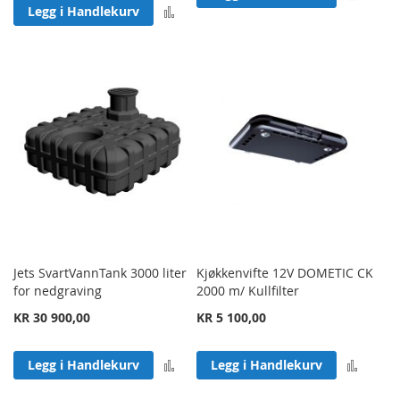
Legg til sammenligning
Legg i Handlekurv
Jets SvartVannTank 3000 liter
Kjøkkenvifte 12V DOMETIC CK
for nedgraving
2000 m/ Kullfilter
KR 30 900,00
KR 5 100,00
Legg til sammenligning
Legg 
Legg i Handlekurv
Legg i Handlekurv