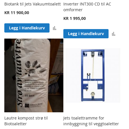
Biotank til Jets Vakuumtoalett
Inverter INT300 CD til AC
omformer
KR 11 900,00
KR 1 995,00
Legg til sammenligning
Legg i Handlekurv
Legg 
Legg i Handlekurv
Lautre kompost strø til
Jets toalettramme for
Biotoaletter
innbyggning til veggtoaletter