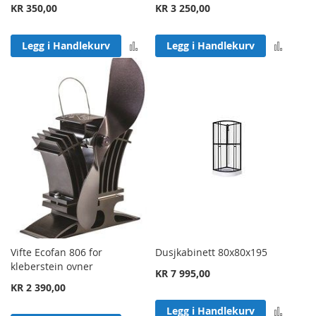
KR 350,00
KR 3 250,00
Legg til sammenligning
Legg 
Legg i Handlekurv
Legg i Handlekurv
Vifte Ecofan 806 for
Dusjkabinett 80x80x195
kleberstein ovner
KR 7 995,00
KR 2 390,00
Legg 
Legg i Handlekurv