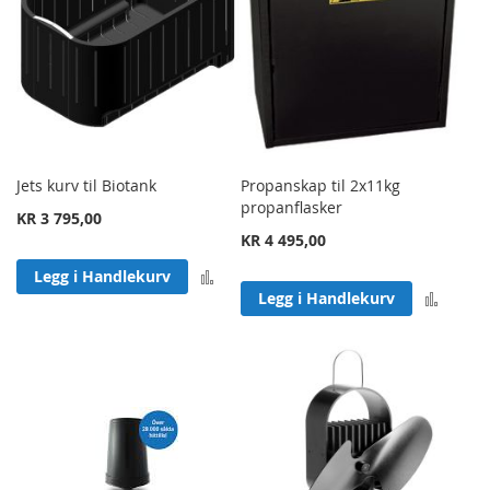
Jets kurv til Biotank
Propanskap til 2x11kg
propanflasker
KR 3 795,00
KR 4 495,00
Legg til sammenligning
Legg i Handlekurv
Legg 
Legg i Handlekurv