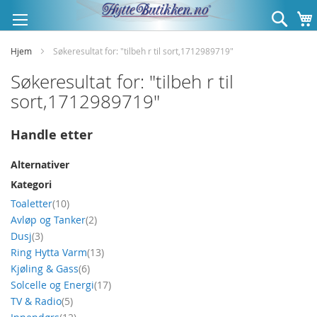
Hopp
Søk
til
innhold
Hjem
Søkeresultat for: "tilbeh r til sort,1712989719"
Søkeresultat for: "tilbeh r til
sort,1712989719"
Handle etter
Alternativer
Kategori
produkt
Toaletter
10
produkt
Avløp og Tanker
2
produkt
Dusj
3
produkt
Ring Hytta Varm
13
produkt
Kjøling & Gass
6
produkt
Solcelle og Energi
17
produkt
TV & Radio
5
produkt