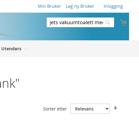
Min Bruker
Lag ny Bruker
Inlogging
Min 
Søk
Søk
Utendørs
ank"
Angi
Sorter etter
stigende
retning