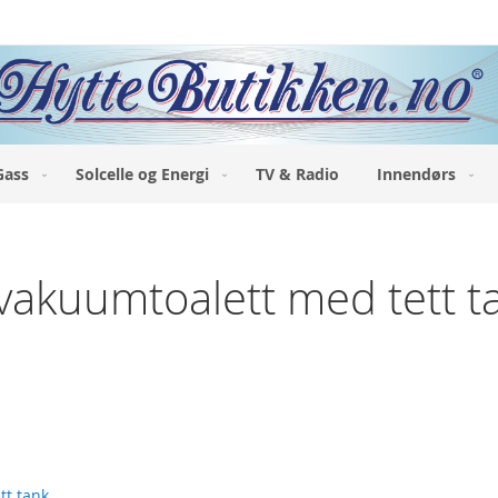
Gass
Solcelle og Energi
TV & Radio
Innendørs
s vakuumtoalett med tett t
tt tank