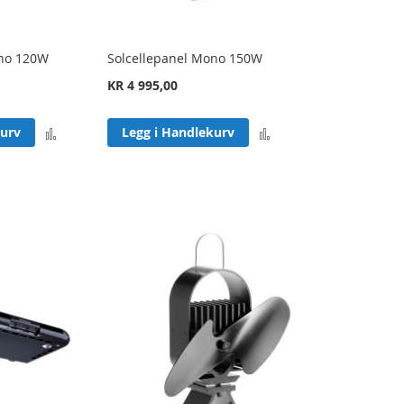
ono 120W
Solcellepanel Mono 150W
KR 4 995,00
Legg
Legg
kurv
Legg i Handlekurv
til
til
sammenligning
sammenligning