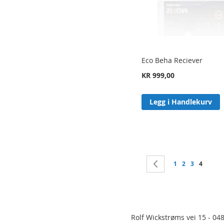
Eco Beha Reciever
KR 999,00
Legg i Handlekurv
Side
Side
Forrige
Side
Side
Side
You're c
1
2
3
4
Rolf Wickstrøms vei 15 - 04