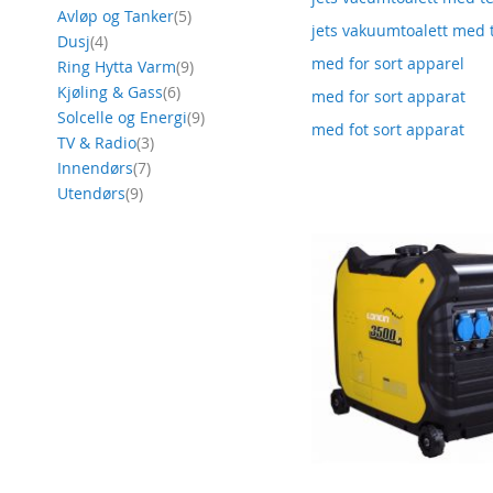
produkt
Avløp og Tanker
5
jets vakuumtoalett med t
produkt
Dusj
4
med for sort apparel
produkt
Ring Hytta Varm
9
produkt
Kjøling & Gass
6
med for sort apparat
produkt
Solcelle og Energi
9
med fot sort apparat
produkt
TV & Radio
3
produkt
Innendørs
7
produkt
Utendørs
9