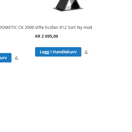
 DOMETIC CK 2000
Vifte Ecofan 812 Sort Ny mod
KR 2 095,00
Legg
Legg i Handlekurv
Legg
kurv
til
til
sammenligning
sammenligning