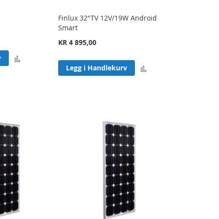
Finlux 32"TV 12V/19W Android
Smart
KR 4 895,00
Legg
v
Legg
Legg i Handlekurv
til
til
sammenligning
sammenligning