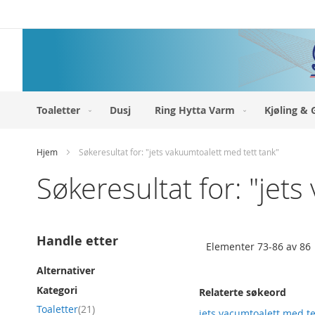
Hopp
til
innhold
Toaletter
Dusj
Ring Hytta Varm
Kjøling & 
Hjem
Søkeresultat for: "jets vakuumtoalett med tett tank"
Søkeresultat for: "jet
Handle etter
Elementer
73
-
86
av
86
Alternativer
Kategori
Relaterte søkeord
produkt
Toaletter
21
jets vacumtoalett med te