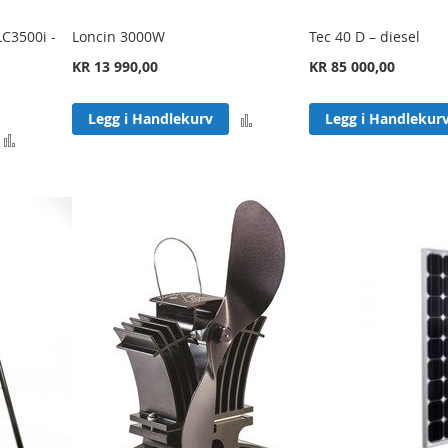
LC3500i -
Loncin 3000W
Tec 40 D – diesel
KR 13 990,00
KR 85 000,00
Legg
Legg i Handlekurv
Legg i Handlekur
Legg
til
til
sammenligning
sammenligning