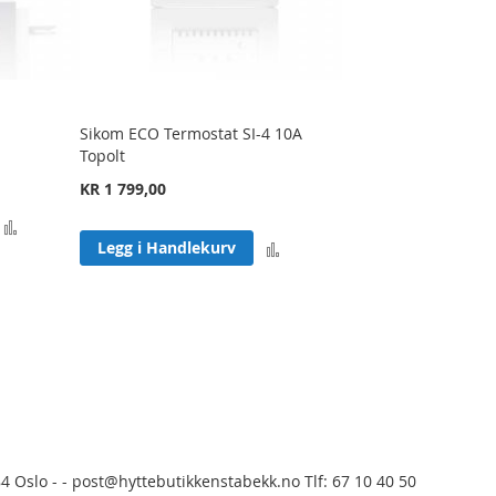
Sikom ECO Termostat SI-4 10A
Topolt
KR 1 799,00
Legg
Legg
Legg i Handlekurv
til
til
sammenligning
sammenligning
urrently reading page
84 Oslo - - post@hyttebutikkenstabekk.no Tlf: 67 10 40 50