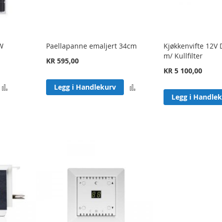
W
Paellapanne emaljert 34cm
Kjøkkenvifte 12V
m/ Kullfilter
KR 595,00
KR 5 100,00
Legg
Legg
Legg i Handlekurv
Legg i Handle
til
til
sammenligning
sammenligning