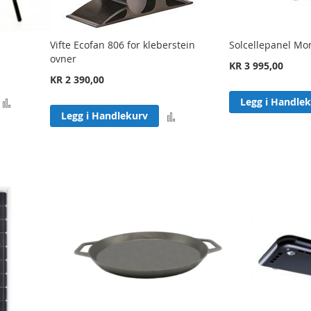
Vifte Ecofan 806 for kleberstein
Solcellepanel M
ovner
KR 3 995,00
KR 2 390,00
Legg
Legg i Handle
Legg
Legg i Handlekurv
til
til
sammenligning
sammenligning