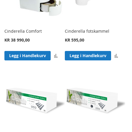
Cinderella Comfort
Cinderella fotskammel
KR 38 990,00
KR 595,00
Legg til sammenligning
Legg 
Legg i Handlekurv
Legg i Handlekurv