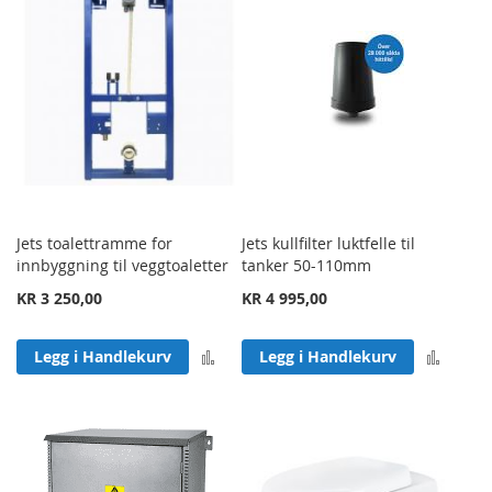
Jets toalettramme for
Jets kullfilter luktfelle til
innbyggning til veggtoaletter
tanker 50-110mm
KR 3 250,00
KR 4 995,00
Legg til sammenligning
Legg 
Legg i Handlekurv
Legg i Handlekurv