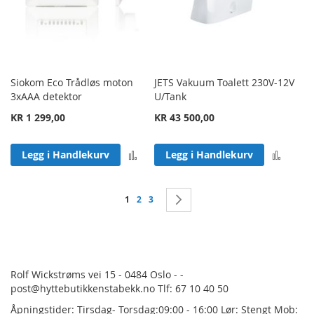
Siokom Eco Trådløs moton
JETS Vakuum Toalett 230V-12V
3xAAA detektor
U/Tank
KR 1 299,00
KR 43 500,00
Legg til sammenligning
Legg 
Legg i Handlekurv
Legg i Handlekurv
Side
You're currently reading page
Side
Side
Side
Neste
1
2
3
Rolf Wickstrøms vei 15 - 0484 Oslo - -
post@hyttebutikkenstabekk.no Tlf: 67 10 40 50
Åpningstider: Tirsdag- Torsdag:09:00 - 16:00 Lør: Stengt Mob: