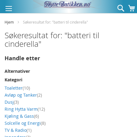
Hopp
Søk
til
innhold
Hjem
Søkeresultat for: "batteri til cinderella"
Søkeresultat for: "batteri til
cinderella"
Handle etter
Alternativer
Kategori
produkt
Toaletter
10
produkt
Avløp og Tanker
2
produkt
Dusj
3
produkt
Ring Hytta Varm
12
produkt
Kjøling & Gass
6
produkt
Solcelle og Energi
8
produkt
TV & Radio
1
produkt