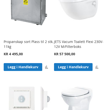
Propanskap sort Plass til 2 stk.
JETS Vacum Toalett Flexi 230V-
11kg
12V M/Filterboks
KR 4 495,00
KR 57 500,00
Legg til sammenligning
Legg 
Legg i Handlekurv
Legg i Handlekurv