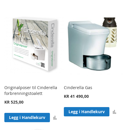
Originalposer til Cinderella
Cinderella Gas
forbrenningstoalett
KR 41 490,00
KR 525,00
Legg 
Legg i Handlekurv
Legg til sammenligning
Legg i Handlekurv