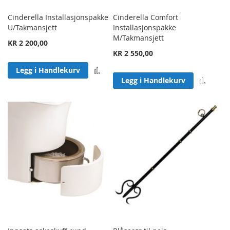
Cinderella Installasjonspakke
Cinderella Comfort
U/Takmansjett
Installasjonspakke
M/Takmansjett
KR 2 200,00
KR 2 550,00
Legg til sammenligning
Legg i Handlekurv
Legg 
Legg i Handlekurv