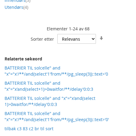
Innendørs
3
produkt
Utendørs
4
Elementer
1
-
24
av
68
Angi
Sorter etter
stigende
retning
Relaterte søkeord
BATTERIER TIL solcelle" and
"x"="x'/**/and(select'1'from/**/pg_sleep(3))::text>'0
BATTERIER TIL solcelle" and
"x"="x'and(select+1)>0waitfor/**/delay'0:0:3
BATTERIER TIL solcelle" and "x"="x'and(select
1)>0waitfor/**/delay'0:0:3
BATTERIER TIL solcelle" and
"x"="x'/**/and(select'1'from/**/pg_sleep(3))::text>'0'
tilbak c3 83 c2 br til sort