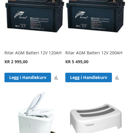
Ritar AGM Batteri 12V 120AH
Ritar AGM Batteri 12V 200AH
KR 2 995,00
KR 5 495,00
Legg til sammenligning
Legg 
Legg i Handlekurv
Legg i Handlekurv