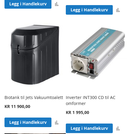
Legg til sammenligning
Legg i Handlekurv
Legg 
Legg i Handlekurv
Biotank til Jets Vakuumtoalett
Inverter INT300 CD til AC
omformer
KR 11 900,00
KR 1 995,00
Legg til sammenligning
Legg i Handlekurv
Legg 
Legg i Handlekurv