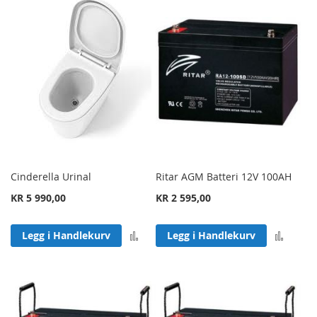
Cinderella Urinal
Ritar AGM Batteri 12V 100AH
KR 5 990,00
KR 2 595,00
Legg til sammenligning
Legg 
Legg i Handlekurv
Legg i Handlekurv