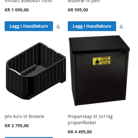
Innsats askeskuff rund
Blåserør til peis
KR 1 090,00
KR 595,00
Legg til sammenligning
Legg 
Legg i Handlekurv
Legg i Handlekurv
Jets kurv til Biotank
Propanskap til 2x11kg
propanflasker
KR 3 795,00
KR 4 495,00