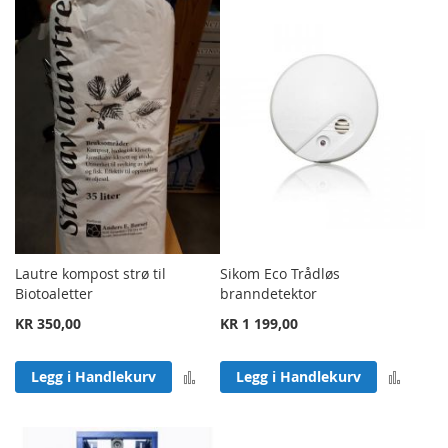
Lautre kompost strø til
Sikom Eco Trådløs
Biotoaletter
branndetektor
KR 350,00
KR 1 199,00
Legg til sammenligning
Legg 
Legg i Handlekurv
Legg i Handlekurv