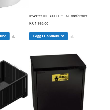
Inverter INT300 CD til AC omformer
KR 1 995,00
Legg
Legg
kurv
Legg i Handlekurv
til
til
sammenligning
sammenligning