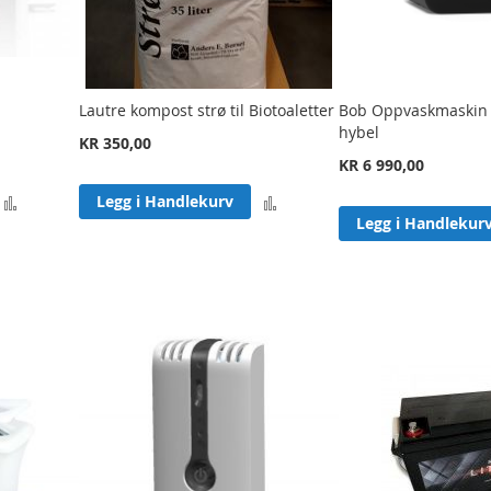
Lautre kompost strø til Biotoaletter
Bob Oppvaskmaskin f
hybel
KR 350,00
KR 6 990,00
Legg
Legg
Legg i Handlekurv
Legg i Handlekur
til
til
sammenligning
sammenligning