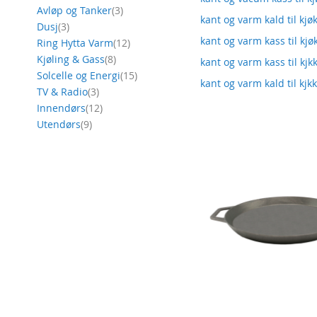
produkt
Avløp og Tanker
3
kant og varm kald til kjø
produkt
Dusj
3
kant og varm kass til kj
produkt
Ring Hytta Varm
12
produkt
Kjøling & Gass
8
kant og varm kass til kjk
produkt
Solcelle og Energi
15
kant og varm kald til kjk
produkt
TV & Radio
3
produkt
Innendørs
12
produkt
Utendørs
9