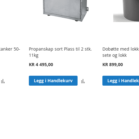
l tanker 50-
Propanskap sort Plass til 2 stk.
Dobøtte med lokk
11kg
sete og lokk
KR 4 495,00
KR 899,00
Legg
Legg
Legg i Handlekurv
Legg i Handle
til
til
sammenligning
sammenligning
page
de
ste