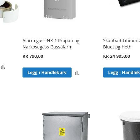
Alarm gass NX-1 Propan og
Skanbatt Lihium 
Narkosegass Gassalarm
Bluet og Heth
KR 790,00
KR 24 995,00
Legg
Legg
Legg i Handlekurv
Legg i Handle
til
til
sammenligning
sammenligning