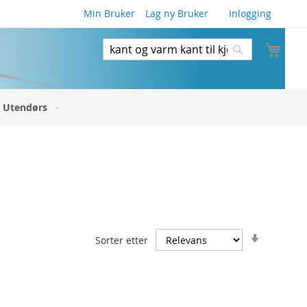
Min Bruker
Lag ny Bruker
Inlogging
Min 
Søk
Søk
Utendørs
Angi
Sorter etter
stigende
retning