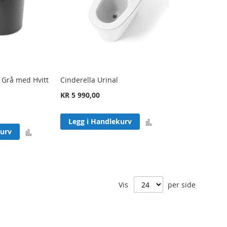
 Grå med Hvitt
Cinderella Urinal
KR 5 990,00
Legg
Legg i Handlekurv
Legg
kurv
til
til
sammenligning
sammenligning
Vis
per side