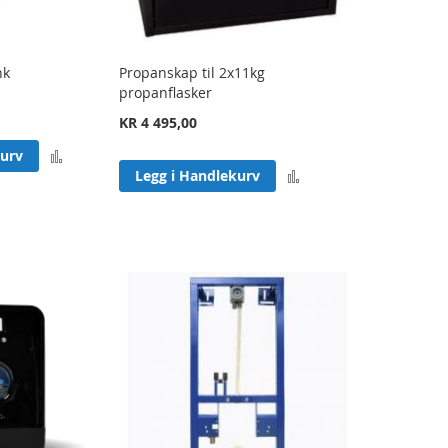
nk
Propanskap til 2x11kg
propanflasker
KR 4 495,00
Legg
kurv
Legg
Legg i Handlekurv
til
til
sammenligning
sammenligning