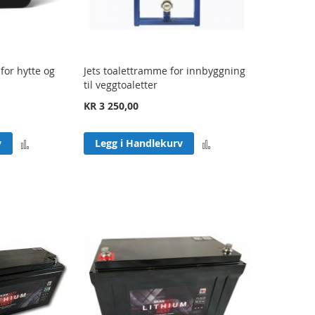
or hytte og
Jets toalettramme for innbyggning
til veggtoaletter
KR 3 250,00
Legg
Legg
v
Legg i Handlekurv
til
til
sammenligning
sammenligning