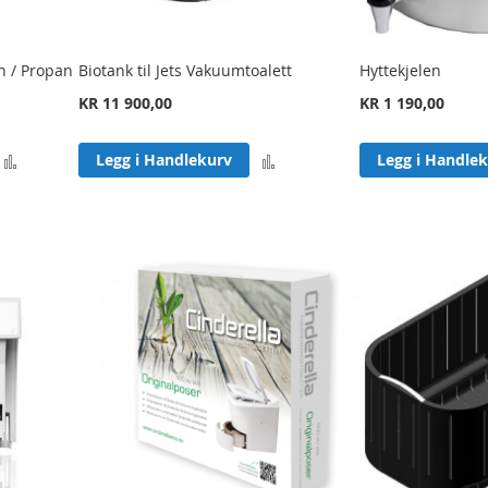
n / Propan
Biotank til Jets Vakuumtoalett
Hyttekjelen
KR 11 900,00
KR 1 190,00
Legg
Legg
Legg i Handlekurv
Legg i Handle
til
til
sammenligning
sammenligning