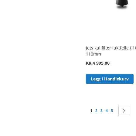
Jets kullfilter luktfelle ti
110mm
KR 4 995,00
Legg i Handlekurv
Side
You're currently reading 
Side
Side
Side
Side
Si
Ne
1
2
3
4
5