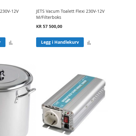
 230V-12V
JETS Vacum Toalett Flexi 230V-12V
M/Filterboks
KR 57 500,00
Legg
Legg
v
Legg i Handlekurv
til
til
sammenligning
sammenligning