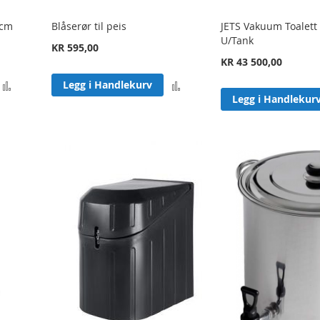
4cm
Blåserør til peis
JETS Vakuum Toalett
U/Tank
KR 595,00
KR 43 500,00
Legg
Legg
Legg i Handlekurv
Legg i Handlekur
til
til
sammenligning
sammenligning