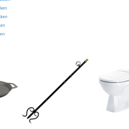
kken
økken
ken
ken