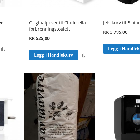
ver
Originalposer til Cinderella
Jets kurv til Biota
forbrenningstoalett
KR 3 795,00
KR 525,00
Legg
Legg i Handle
Legg
Legg i Handlekurv
til
til
sammenligning
sammenligning