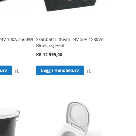
24V 100A 2560Wt
Skanbatt Lithiym 24V 50A 1280Wt
Bluet. og Heat
KR 12 995,00
Legg
Legg
kurv
Legg i Handlekurv
til
til
sammenligning
sammenligning