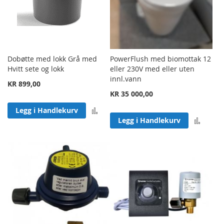
Dobøtte med lokk Grå med
PowerFlush med biomottak 12
Hvitt sete og lokk
eller 230V med eller uten
innl.vann
KR 899,00
KR 35 000,00
Legg til sammenligning
Legg i Handlekurv
Legg 
Legg i Handlekurv