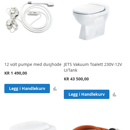
12 volt pumpe med dusjhode
JETS Vakuum Toalett 230V-12V
U/Tank
KR 1 490,00
KR 43 500,00
Legg til sammenligning
Legg i Handlekurv
Legg 
Legg i Handlekurv