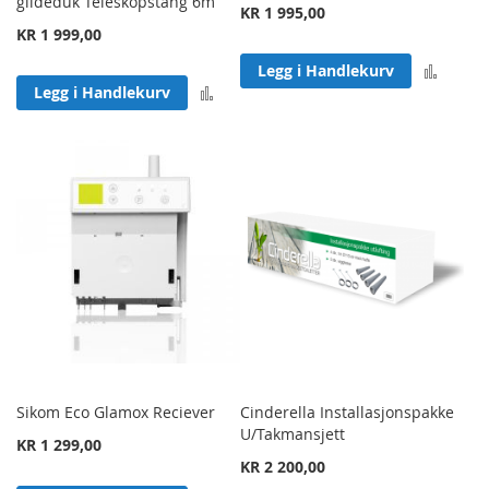
glideduk Teleskopstang 6m
KR 1 995,00
KR 1 999,00
Legg 
Legg i Handlekurv
Legg til sammenligning
Legg i Handlekurv
Sikom Eco Glamox Reciever
Cinderella Installasjonspakke
U/Takmansjett
KR 1 299,00
KR 2 200,00