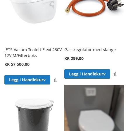
JETS Vacum Toalett Flexi 230V-
Gassregulator med slange
12V M/Filterboks
KR 299,00
KR 57 500,00
Legg 
Legg i Handlekurv
Legg til sammenligning
Legg i Handlekurv