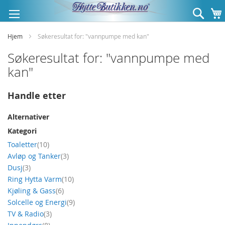
Hopp
Søk
til
innhold
Hjem
Søkeresultat for: "vannpumpe med kan"
Søkeresultat for: "vannpumpe med
kan"
Handle etter
Alternativer
Kategori
produkt
Toaletter
10
produkt
Avløp og Tanker
3
produkt
Dusj
3
produkt
Ring Hytta Varm
10
produkt
Kjøling & Gass
6
produkt
Solcelle og Energi
9
produkt
TV & Radio
3
produkt