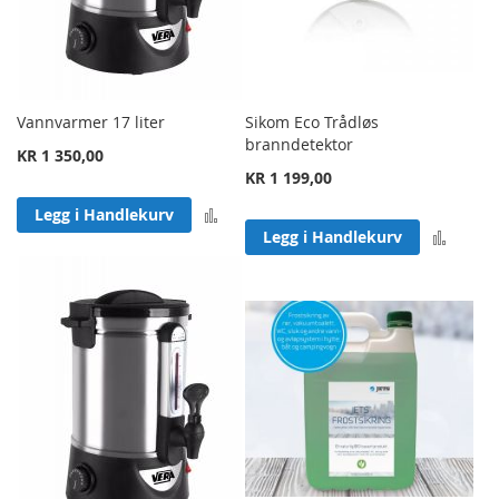
Vannvarmer 17 liter
Sikom Eco Trådløs
branndetektor
KR 1 350,00
KR 1 199,00
Legg til sammenligning
Legg i Handlekurv
Legg 
Legg i Handlekurv