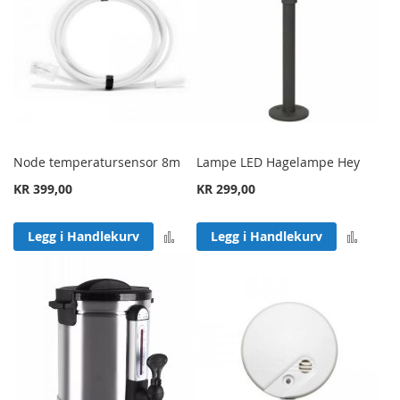
Node temperatursensor 8m
Lampe LED Hagelampe Hey
KR 399,00
KR 299,00
Legg til sammenligning
Legg 
Legg i Handlekurv
Legg i Handlekurv