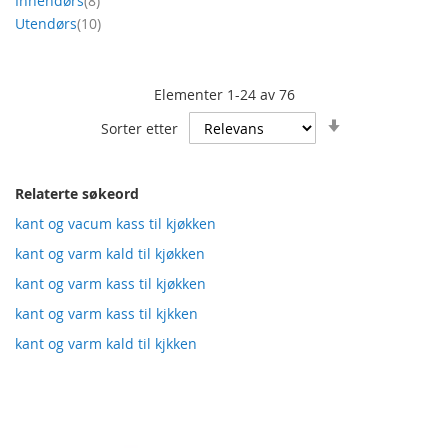
Innendørs
8
produkt
Utendørs
10
Elementer
1
-
24
av
76
Angi
Sorter etter
stigende
retning
Relaterte søkeord
kant og vacum kass til kjøkken
kant og varm kald til kjøkken
kant og varm kass til kjøkken
kant og varm kass til kjkken
kant og varm kald til kjkken