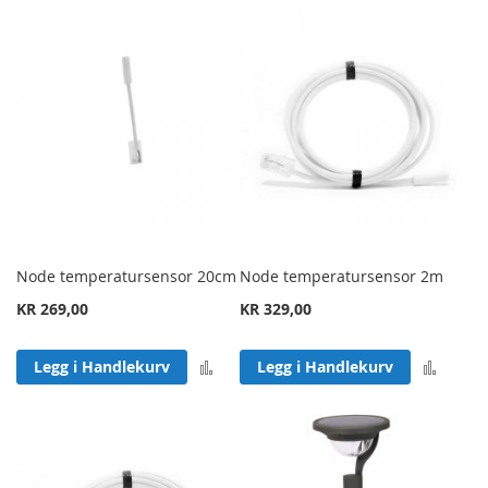
Node temperatursensor 20cm
Node temperatursensor 2m
KR 269,00
KR 329,00
Legg til sammenligning
Legg 
Legg i Handlekurv
Legg i Handlekurv