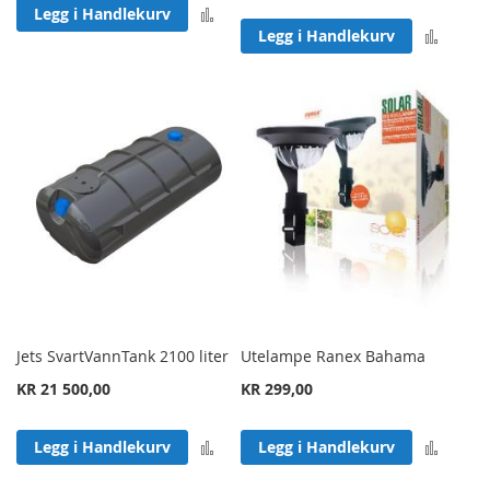
Legg til sammenligning
Legg i Handlekurv
Legg 
Legg i Handlekurv
Jets SvartVannTank 2100 liter
Utelampe Ranex Bahama
KR 21 500,00
KR 299,00
Legg til sammenligning
Legg 
Legg i Handlekurv
Legg i Handlekurv