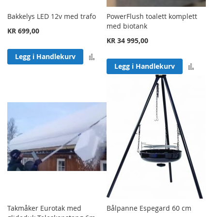
Bakkelys LED 12v med trafo
PowerFlush toalett komplett
med biotank
KR 699,00
KR 34 995,00
Legg til sammenligning
Legg i Handlekurv
Legg 
Legg i Handlekurv
Takmåker Eurotak med
Bålpanne Espegard 60 cm