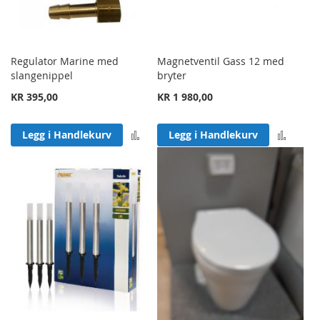
Regulator Marine med
Magnetventil Gass 12 med
slangenippel
bryter
KR 395,00
KR 1 980,00
Legg til sammenligning
Legg 
Legg i Handlekurv
Legg i Handlekurv