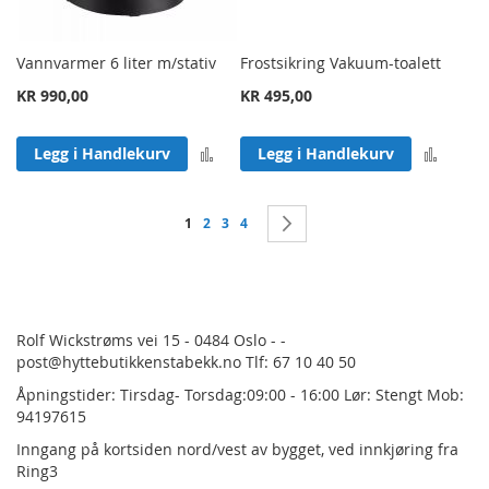
Vannvarmer 6 liter m/stativ
Frostsikring Vakuum-toalett
KR 990,00
KR 495,00
Legg til sammenligning
Legg 
Legg i Handlekurv
Legg i Handlekurv
Side
You're currently reading page
Side
Side
Side
Side
Neste
1
2
3
4
Rolf Wickstrøms vei 15 - 0484 Oslo - -
post@hyttebutikkenstabekk.no Tlf: 67 10 40 50
Åpningstider: Tirsdag- Torsdag:09:00 - 16:00 Lør: Stengt Mob:
94197615
Inngang på kortsiden nord/vest av bygget, ved innkjøring fra
Ring3