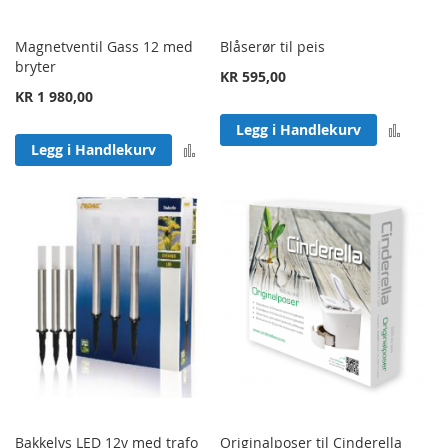
Magnetventil Gass 12 med
Blåserør til peis
bryter
KR 595,00
KR 1 980,00
Legg 
Legg i Handlekurv
Legg til sammenligning
Legg i Handlekurv
Bakkelys LED 12v med trafo
Originalposer til Cinderella