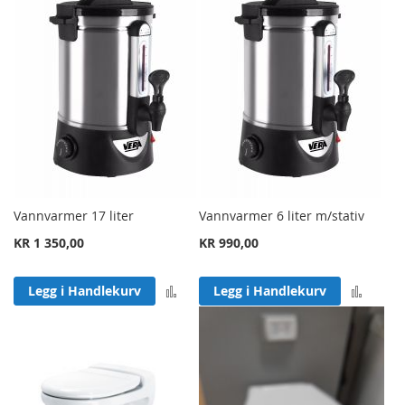
Vannvarmer 17 liter
Vannvarmer 6 liter m/stativ
KR 1 350,00
KR 990,00
Legg til sammenligning
Legg 
Legg i Handlekurv
Legg i Handlekurv