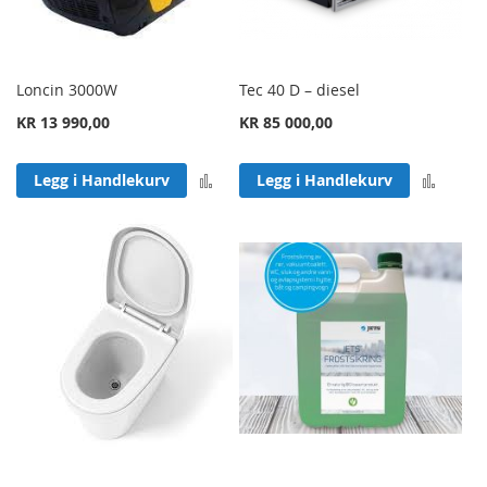
Loncin 3000W
Tec 40 D – diesel
KR 13 990,00
KR 85 000,00
Legg til sammenligning
Legg 
Legg i Handlekurv
Legg i Handlekurv