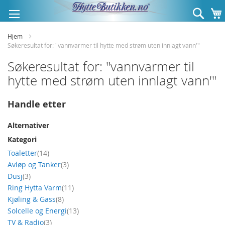
Hopp
Søk
til
innhold
Hjem
Søkeresultat for: "vannvarmer til hytte med strøm uten innlagt vann'"
Søkeresultat for: "vannvarmer til
hytte med strøm uten innlagt vann'"
Handle etter
Alternativer
Kategori
produkt
Toaletter
14
produkt
Avløp og Tanker
3
produkt
Dusj
3
produkt
Ring Hytta Varm
11
produkt
Kjøling & Gass
8
produkt
Solcelle og Energi
13
produkt
TV & Radio
3