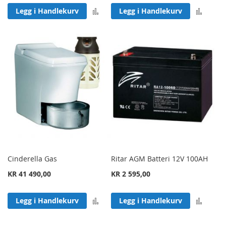
Legg til sammenligning
Legg 
Legg i Handlekurv
Legg i Handlekurv
Cinderella Gas
Ritar AGM Batteri 12V 100AH
KR 41 490,00
KR 2 595,00
Legg til sammenligning
Legg 
Legg i Handlekurv
Legg i Handlekurv