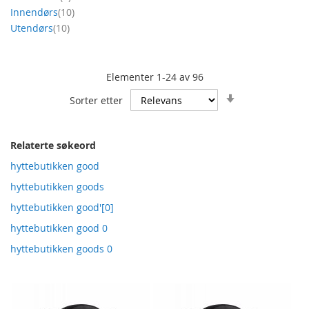
produkt
Innendørs
10
produkt
Utendørs
10
Elementer
1
-
24
av
96
Angi
Sorter etter
stigende
retning
Relaterte søkeord
hyttebutikken good
hyttebutikken goods
hyttebutikken good'[0]
hyttebutikken good 0
hyttebutikken goods 0