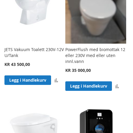
JETS Vakuum Toalett 230V-12V
PowerFlush med biomottak 12
U/Tank
eller 230V med eller uten
innl.vann
KR 43 500,00
KR 35 000,00
Legg til sammenligning
Legg i Handlekurv
Legg 
Legg i Handlekurv