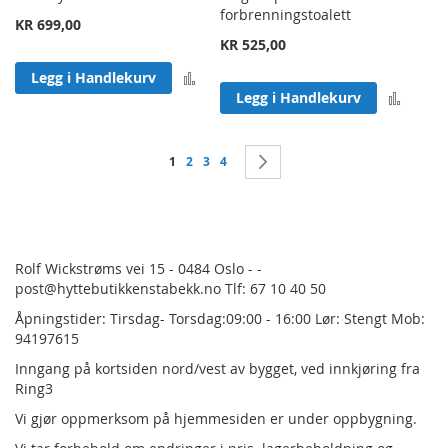
forbrenningstoalett
KR 699,00
KR 525,00
Legg til sammenligning
Legg i Handlekurv
Legg 
Legg i Handlekurv
Side
You're currently reading page
Side
Side
Side
Side
Neste
1
2
3
4
Rolf Wickstrøms vei 15 - 0484 Oslo - -
post@hyttebutikkenstabekk.no Tlf: 67 10 40 50
Åpningstider: Tirsdag- Torsdag:09:00 - 16:00 Lør: Stengt Mob:
94197615
Inngang på kortsiden nord/vest av bygget, ved innkjøring fra
Ring3
Vi gjør oppmerksom på hjemmesiden er under oppbygning.