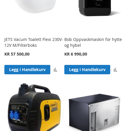
JETS Vacum Toalett Flexi 230V-
Bob Oppvaskmaskin for hytte
12V M/Filterboks
og hybel
KR 57 500,00
KR 6 990,00
Legg til sammenligning
Legg 
Legg i Handlekurv
Legg i Handlekurv