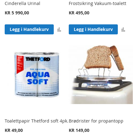
Cinderella Urinal
Frostsikring Vakuum-toalett
KR 5 990,00
KR 495,00
Legg til sammenligning
Legg 
Legg i Handlekurv
Legg i Handlekurv
Toalettpapir Thetford soft 4pk.
Brødrister for propantopp
KR 49,00
KR 149,00