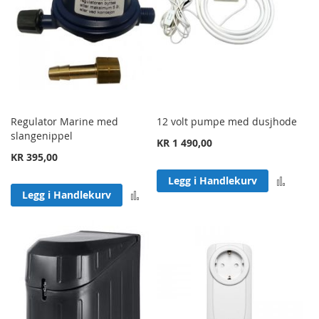
Regulator Marine med
12 volt pumpe med dusjhode
slangenippel
KR 1 490,00
KR 395,00
Legg 
Legg i Handlekurv
Legg til sammenligning
Legg i Handlekurv