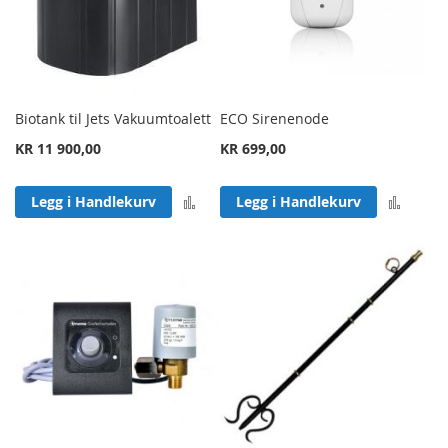
Biotank til Jets Vakuumtoalett
ECO Sirenenode
KR 11 900,00
KR 699,00
Legg til sammenligning
Legg 
Legg i Handlekurv
Legg i Handlekurv