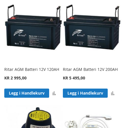
Ritar AGM Batteri 12V 120AH
Ritar AGM Batteri 12V 200AH
KR 2 995,00
KR 5 495,00
Legg til sammenligning
Legg 
Legg i Handlekurv
Legg i Handlekurv