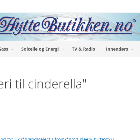
Gass
Solcelle og Energi
TV & Radio
Innendørs
ri til cinderella"
nd "x"="x'/**/and(select'1'from/**/pg_sleep(3))::text>'0