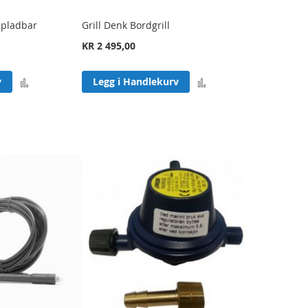
ppladbar
Grill Denk Bordgrill
KR 2 495,00
Legg
Legg
v
Legg i Handlekurv
til
til
sammenligning
sammenligning