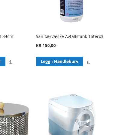
rt 34cm
Sanitærvæske Avfallstank 1literx3
KR 150,00
Legg
Legg
v
Legg i Handlekurv
til
til
sammenligning
sammenligning