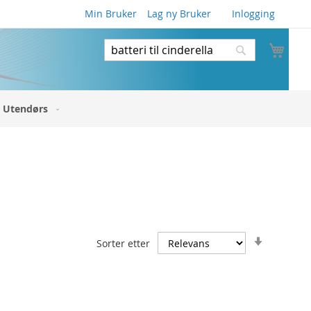
Min Bruker
Lag ny Bruker
Inlogging
Min 
Søk
Søk
Utendørs
Angi
Sorter etter
stigende
retning