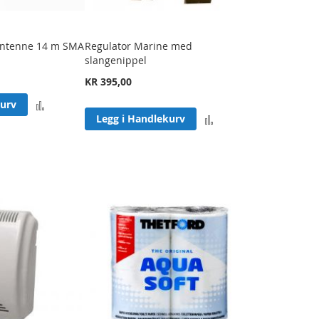
ntenne 14 m SMA
Regulator Marine med
slangenippel
KR 395,00
Legg
kurv
Legg
Legg i Handlekurv
til
til
sammenligning
sammenligning