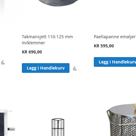
Takmansjett 110-125 mm
Paellapanne emalje
m/klemmer
KR 595,00
KR 690,00
Legg
Legg i Handlekur
Legg
Legg i Handlekurv
til
til
sammenligning
sammenligning