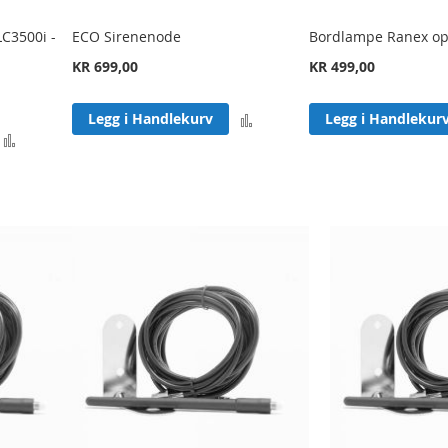
LC3500i -
ECO Sirenenode
Bordlampe Ranex o
KR 699,00
KR 499,00
Legg
Legg i Handlekurv
Legg i Handlekur
Legg
til
til
sammenligning
sammenligning