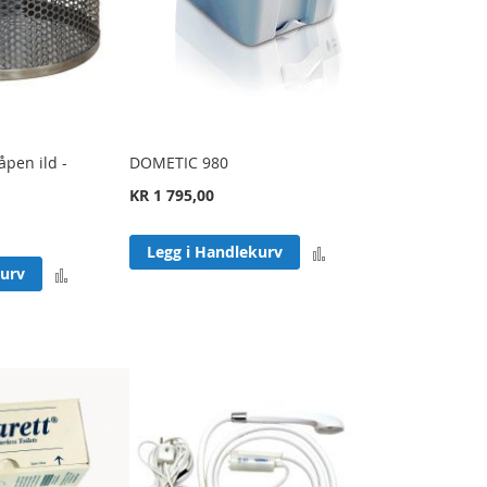
åpen ild -
DOMETIC 980
KR 1 795,00
Legg
Legg i Handlekurv
Legg
kurv
til
til
sammenligning
sammenligning