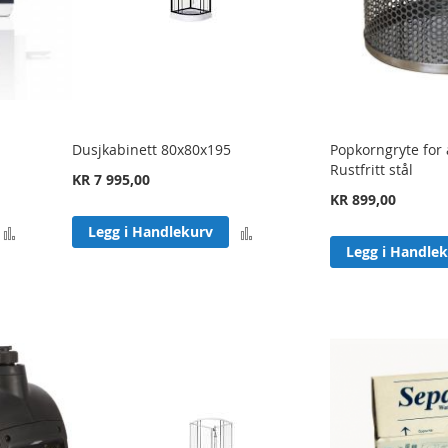
Dusjkabinett 80x80x195
Popkorngryte for 
Rustfritt stål
KR 7 995,00
KR 899,00
Legg
Legg
Legg i Handlekurv
Legg i Handle
til
til
sammenligning
sammenligning