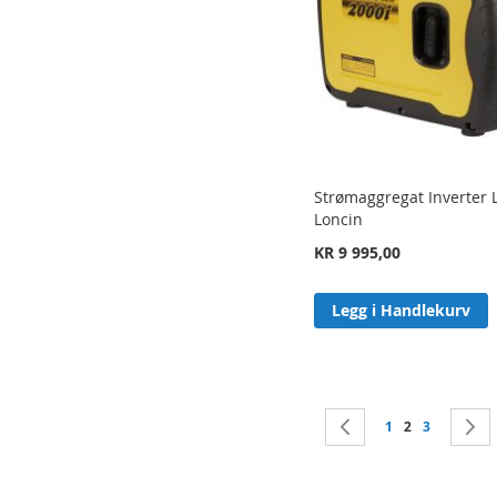
Strømaggregat Inverter 
Loncin
KR 9 995,00
Legg i Handlekurv
Side
Side
Forrige
Side
You're current
Side
1
2
3