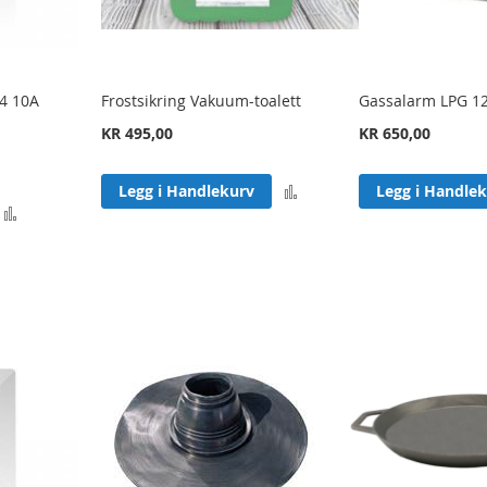
-4 10A
Frostsikring Vakuum-toalett
Gassalarm LPG 1
KR 495,00
KR 650,00
Legg
Legg i Handlekurv
Legg i Handle
Legg
til
til
sammenligning
sammenligning