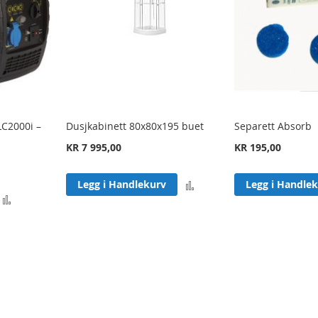
LC2000i –
Dusjkabinett 80x80x195 buet
Separett Absorb
KR 7 995,00
KR 195,00
Legg
Legg i Handlekurv
Legg i Handle
Legg
til
til
sammenligning
sammenligning
ly reading page
Side
Neste