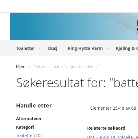
Hopp
til
innhold
Toaletter
Dusj
Ring Hytta Varm
Kjøling & 
Hjem
Søkeresultat for: "batteri til cinderella"
Søkeresultat for: "batte
Handle etter
Elementer
25
-
48
av
68
Alternativer
Kategori
Relaterte søkeord
produkt
Toaletter
10
BATTERIER TIL solcelle" a