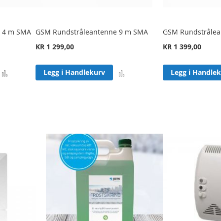
e 4 m SMA
GSM Rundstråleantenne 9 m SMA
GSM Rundstrålea
KR 1 299,00
KR 1 399,00
Legg
Legg
Legg i Handlekurv
Legg i Handle
til
til
sammenligning
sammenligning