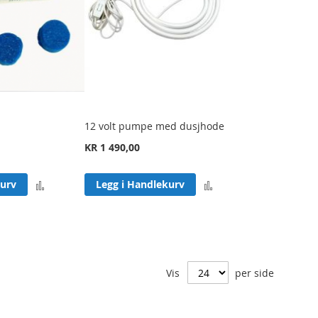
12 volt pumpe med dusjhode
KR 1 490,00
Legg
Legg
kurv
Legg i Handlekurv
til
til
sammenligning
sammenligning
Vis
per side