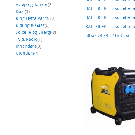
produkt
Avløp og Tanker
2
BATTERIER TIL solcelle" 
produkt
Dusj
3
BATTERIER TIL solcelle" 
produkt
Ring Hytta Varm
12
produkt
Kjøling & Gass
6
BATTERIER TIL solcelle" a
produkt
Solcelle og Energi
8
tilbak c3 83 c2 br til sort
produkt
TV & Radio
1
produkt
Innendørs
3
produkt
Utendørs
4