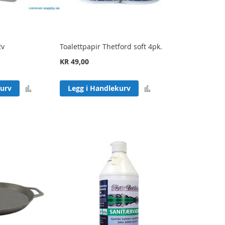
2v
Toalettpapir Thetford soft 4pk.
KR 49,00
Legg
Legg
kurv
Legg i Handlekurv
til
til
sammenligning
sammenligning