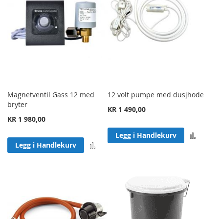
Magnetventil Gass 12 med
12 volt pumpe med dusjhode
bryter
KR 1 490,00
KR 1 980,00
Legg 
Legg i Handlekurv
Legg til sammenligning
Legg i Handlekurv