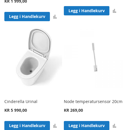
KR 1 999,00
Legg 
Legg i Handlekurv
Legg til sammenligning
Legg i Handlekurv
Cinderella Urinal
Node temperatursensor 20cm
KR 5 990,00
KR 269,00
Legg til sammenligning
Legg 
Legg i Handlekurv
Legg i Handlekurv