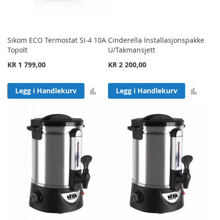
Sikom ECO Termostat SI-4 10A
Cinderella Installasjonspakke
Topolt
U/Takmansjett
KR 1 799,00
KR 2 200,00
Legg til sammenligning
Legg 
Legg i Handlekurv
Legg i Handlekurv