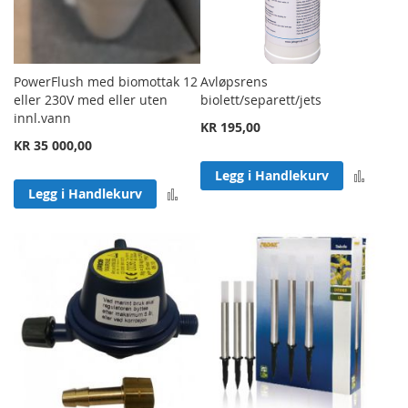
PowerFlush med biomottak 12
Avløpsrens
eller 230V med eller uten
biolett/separett/jets
innl.vann
KR 195,00
KR 35 000,00
Legg 
Legg i Handlekurv
Legg til sammenligning
Legg i Handlekurv