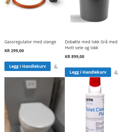
Gassregulator med slange
Dobøtte med lokk Grå med
Hvitt sete og lokk
KR 299,00
KR 899,00
Legg til sammenligning
Legg i Handlekurv
Legg 
Legg i Handlekurv