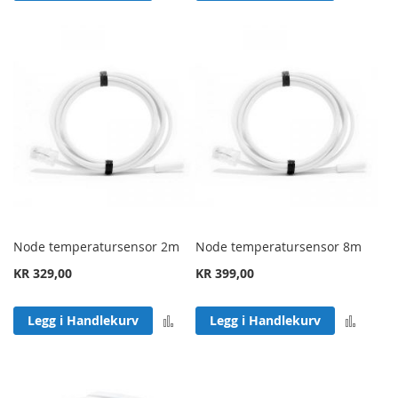
Node temperatursensor 2m
Node temperatursensor 8m
KR 329,00
KR 399,00
Legg til sammenligning
Legg 
Legg i Handlekurv
Legg i Handlekurv