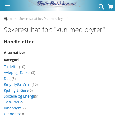
Hopp
Søk
til
innhold
Hjem
Søkeresultat for: "kun med bryter"
Søkeresultat for: "kun med bryter"
Handle etter
Alternativer
Kategori
produkt
Toaletter
10
produkt
Avløp og Tanker
3
produkt
Dusj
3
produkt
Ring Hytta Varm
10
produkt
Kjøling & Gass
6
produkt
Solcelle og Energi
9
produkt
TV & Radio
3
produkt
Innendørs
7
produkt
Utendørs
9