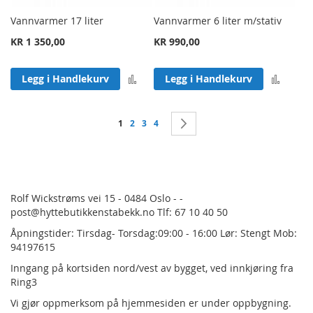
Vannvarmer 17 liter
Vannvarmer 6 liter m/stativ
KR 1 350,00
KR 990,00
Legg til sammenligning
Legg 
Legg i Handlekurv
Legg i Handlekurv
Side
You're currently reading page
Side
Side
Side
Side
Neste
1
2
3
4
Rolf Wickstrøms vei 15 - 0484 Oslo - -
post@hyttebutikkenstabekk.no Tlf: 67 10 40 50
Åpningstider: Tirsdag- Torsdag:09:00 - 16:00 Lør: Stengt Mob:
94197615
Inngang på kortsiden nord/vest av bygget, ved innkjøring fra
Ring3
Vi gjør oppmerksom på hjemmesiden er under oppbygning.