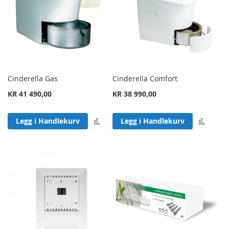
Cinderella Gas
Cinderella Comfort
KR 41 490,00
KR 38 990,00
Legg til sammenligning
Legg 
Legg i Handlekurv
Legg i Handlekurv