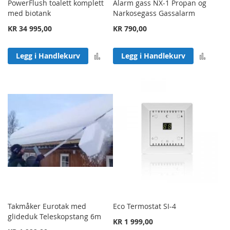
PowerFlush toalett komplett
Alarm gass NX-1 Propan og
med biotank
Narkosegass Gassalarm
KR 34 995,00
KR 790,00
Legg til sammenligning
Legg 
Legg i Handlekurv
Legg i Handlekurv
Takmåker Eurotak med
Eco Termostat SI-4
glideduk Teleskopstang 6m
KR 1 999,00