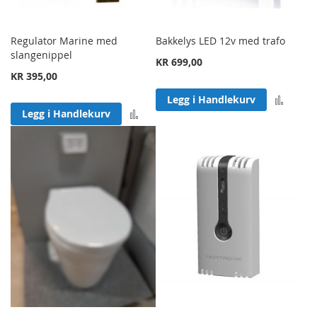
Regulator Marine med
Bakkelys LED 12v med trafo
slangenippel
KR 699,00
KR 395,00
Legg 
Legg i Handlekurv
Legg til sammenligning
Legg i Handlekurv