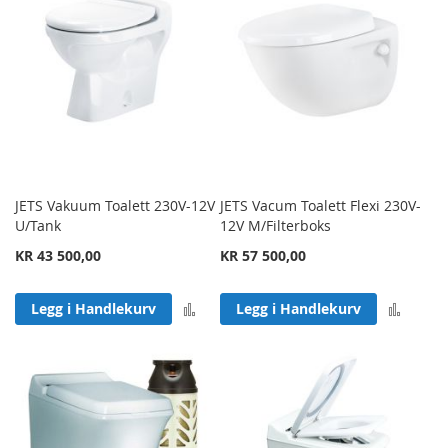
JETS Vakuum Toalett 230V-12V
JETS Vacum Toalett Flexi 230V-
U/Tank
12V M/Filterboks
KR 43 500,00
KR 57 500,00
Legg til sammenligning
Legg 
Legg i Handlekurv
Legg i Handlekurv